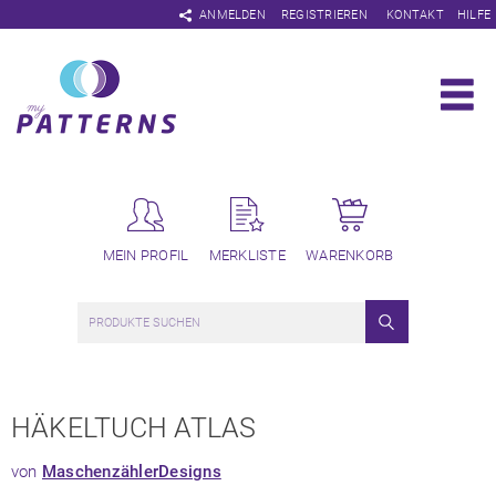
Navigation
ANMELDEN
REGISTRIEREN
KONTAKT
HILFE
überspringen
MEIN PROFIL
MERKLISTE
WARENKORB
HÄKELTUCH ATLAS
von
MaschenzählerDesigns