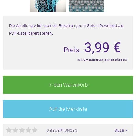
Die Anleitung wird nach der Bezahlung zum Sofort-Download als
PDF-Datei bereit stehen.
3,99
€
Preis:
inkl. Umsatzsteuer (soweit erhoben)
In den Warenkorb
Auf die Merkliste
0 BEWERTUNGEN
ALLE >