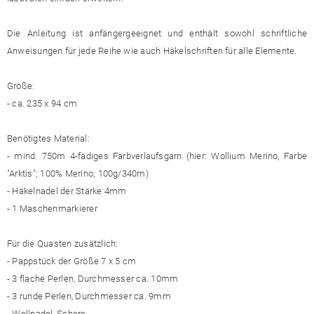
Die Anleitung ist anfängergeeignet und enthält sowohl schriftliche
Anweisungen für jede Reihe wie auch Häkelschriften für alle Elemente.
Größe:
- ca. 235 x 94 cm
Benötigtes Material:
- mind. 750m 4-fädiges Farbverlaufsgarn (hier: Wollium Merino, Farbe
"Arktis"; 100% Merino; 100g/340m)
- Häkelnadel der Stärke 4mm
- 1 Maschenmarkierer
Für die Quasten zusätzlich:
- Pappstück der Größe 7 x 5 cm
- 3 flache Perlen, Durchmesser ca. 10mm
- 3 runde Perlen, Durchmesser ca. 9mm
- Wollnadel, Schere