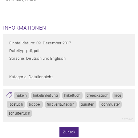
INFORMATIONEN
Einstelldatum: 09. Dezember 2017
Dateityp: pdf, pdf
Sprache: Deutsch und Englisch
Kategorie: Detailansicht
häkeln
häkelanleitung
häkeltuch
dreieckstuch
lace
lacetuch
bobbel
farbverlaufsgarn
quasten
lochmuster
schultertuch
5375845
Zurück