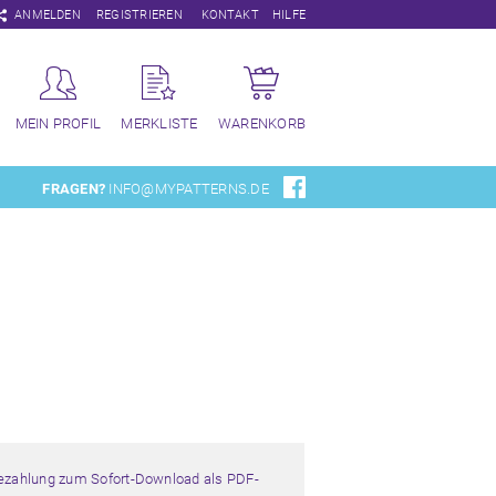
Navigation
ANMELDEN
REGISTRIEREN
KONTAKT
HILFE
überspringen
MEIN PROFIL
MERKLISTE
WARENKORB
FRAGEN?
INFO@MYPATTERNS.DE
Bezahlung zum Sofort-Download als PDF-