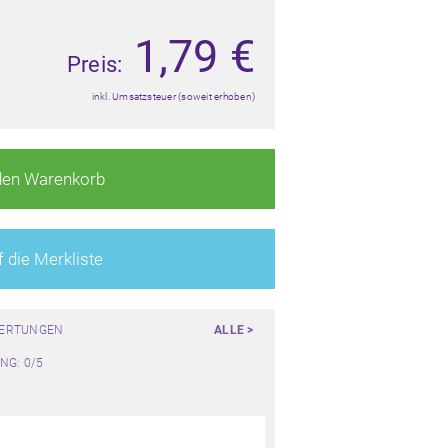
1,79
€
Preis:
inkl. Umsatzsteuer (soweit erhoben)
den Warenkorb
 die Merkliste
WERTUNGEN
ALLE >
NG: 0/5