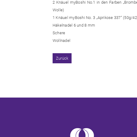
2 Knäuel myBoshi No.1 in den Farben „Brombee
Wolle)
1 Knäuel myBoshi No. 3 „Aprikose 337“ (50g/4
Häkelnadel 6 und 8 mm
Schere
Wollnadel
Zurück