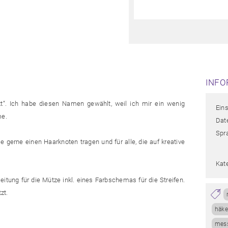
INFO
ückt“. Ich habe diesen Namen gewählt, weil ich mir ein wenig
Ein
me.
Date
Spr
die gerne einen Haarknoten tragen und für alle, die auf kreative
Kat
leitung für die Mütze inkl. eines Farbschemas für die Streifen.
zt.
häke
mess