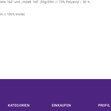
re 164“ und „Violett 163“ (50g/55m // 70% Polyacryl / 30 %
2m // 100% Wolle)
KATEGORIEN
EINKAUFEN
PROFIL