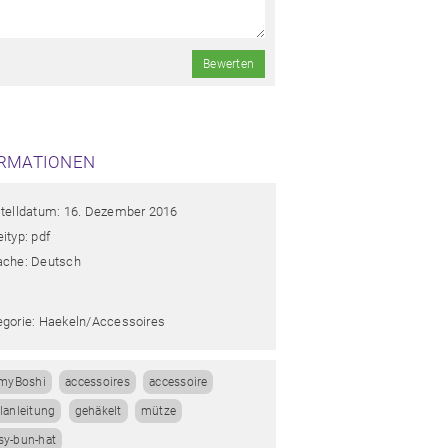
Bewerten
RMATIONEN
stelldatum: 16. Dezember 2016
ityp: pdf
ache: Deutsch
egorie: Haekeln/accessoires
myBoshi
accessoires
accessoire
lanleitung
gehäkelt
mütze
y-bun-hat