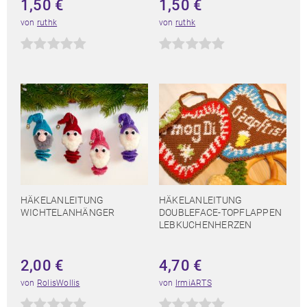
1,50
€
1,50
€
von
ruthk
von
ruthk
HÄKELANLEITUNG
HÄKELANLEITUNG
WICHTELANHÄNGER
DOUBLEFACE-TOPFLAPPEN
LEBKUCHENHERZEN
2,00
€
4,70
€
von
RolisWollis
von
IrmiARTS