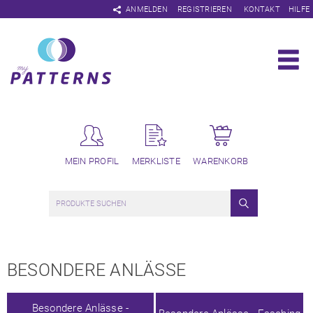
Navigation
ANMELDEN
REGISTRIEREN
KONTAKT
HILFE
überspringen
MEIN PROFIL
MERKLISTE
WARENKORB
BESONDERE ANLÄSSE
Navigation
überspringen
Besondere Anlässe -