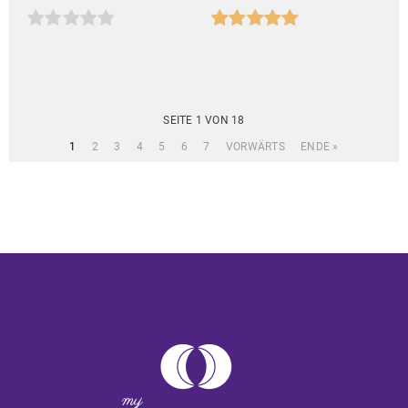
SEITE 1 VON 18
1
2
3
4
5
6
7
VORWÄRTS
ENDE »