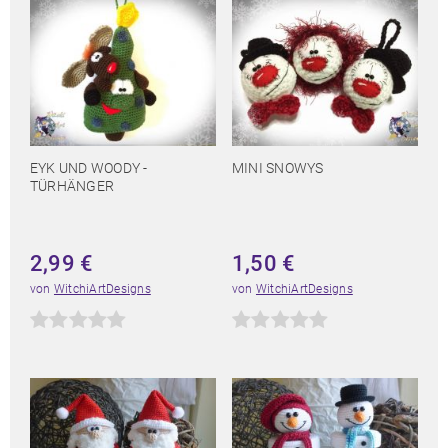
EYK UND WOODY -
MINI SNOWYS
TÜRHÄNGER
2,99
€
1,50
€
von
WitchiArtDesigns
von
WitchiArtDesigns