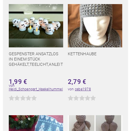
GESPENSTER ANSATZLOS
KETTENHAUBE
IN EINEM STÜCK
GEHÄKELT,TEELICHT,ANLEIT
1,99
€
2,79
€
von
Heidi_Schoengart_Haekelhummel
von
cebe1978