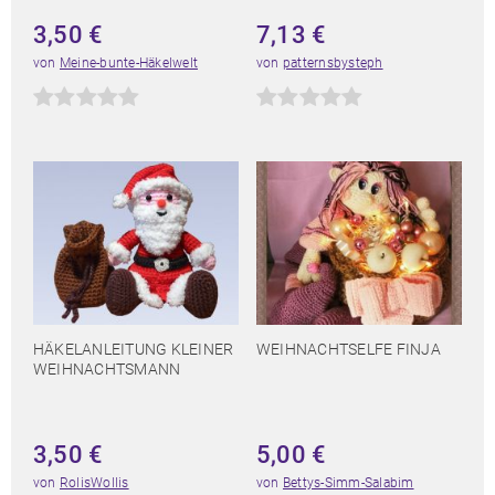
3,50
€
7,13
€
von
Meine-bunte-Häkelwelt
von
patternsbysteph
HÄKELANLEITUNG KLEINER
WEIHNACHTSELFE FINJA
WEIHNACHTSMANN
3,50
€
5,00
€
von
RolisWollis
von
Bettys-Simm-Salabim