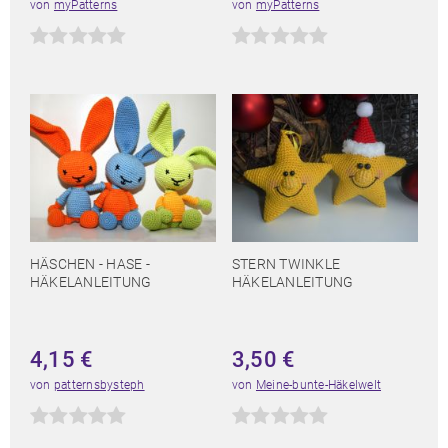
von
myPatterns
von
myPatterns
HÄSCHEN - HASE -
STERN TWINKLE
HÄKELANLEITUNG
HÄKELANLEITUNG
4,15
€
3,50
€
von
patternsbysteph
von
Meine-bunte-Häkelwelt