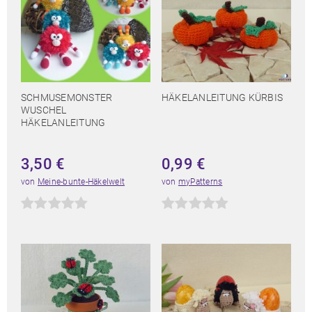
SCHMUSEMONSTER
HÄKELANLEITUNG KÜRBIS
WUSCHEL
HÄKELANLEITUNG
3,50
€
0,99
€
von
Meine-bunte-Häkelwelt
von
myPatterns