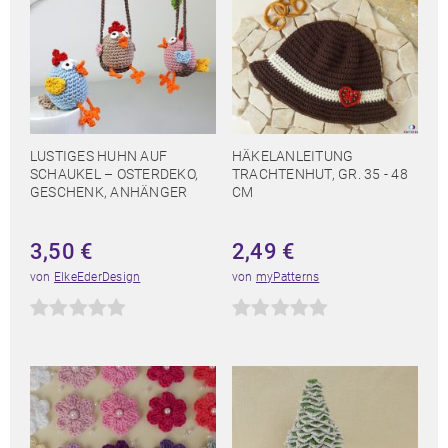
LUSTIGES HUHN AUF
HÄKELANLEITUNG
SCHAUKEL – OSTERDEKO,
TRACHTENHUT, GR. 35 - 48
GESCHENK, ANHÄNGER
CM
3,50
€
2,49
€
von
ElkeEderDesign
von
myPatterns