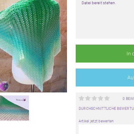
Datei bereit stehen.
In 
Auf
0 BE
DURCHSCHNITTLICHE BEWERTU
Artikel jetzt bewerten