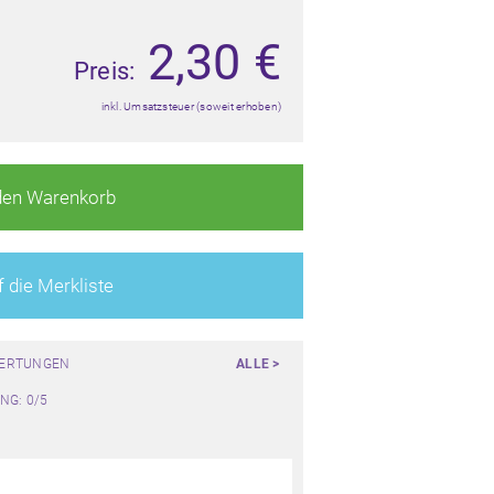
2,30
€
Preis:
inkl. Umsatzsteuer (soweit erhoben)
den Warenkorb
 die Merkliste
WERTUNGEN
ALLE >
NG: 0/5