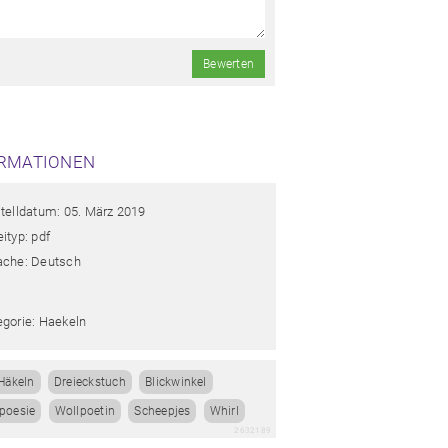
Bewerten
RMATIONEN
stelldatum: 05. März 2019
ityp: pdf
ache: Deutsch
egorie: Haekeln
Häkeln
Dreieckstuch
Blickwinkel
poesie
Wollpoetin
Scheepjes
Whirl
2632189