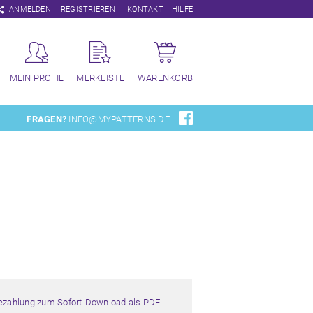
Navigation
ANMELDEN
REGISTRIEREN
KONTAKT
HILFE
überspringen
MEIN PROFIL
MERKLISTE
WARENKORB
FRAGEN?
INFO@MYPATTERNS.DE
Bezahlung zum Sofort-Download als PDF-