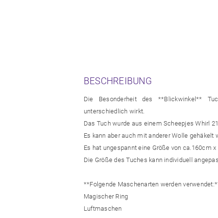
BESCHREIBUNG
Die Besonderheit des **Blickwinkel** T
unterschiedlich wirkt.
Das Tuch wurde aus einem Scheepjes Whirl 215
Es kann aber auch mit anderer Wolle gehäkelt w
Es hat ungespannt eine Größe von ca.160cm x
Die Größe des Tuches kann individuell angepa
**Folgende Maschenarten werden verwendet:*
Magischer Ring
Luftmaschen