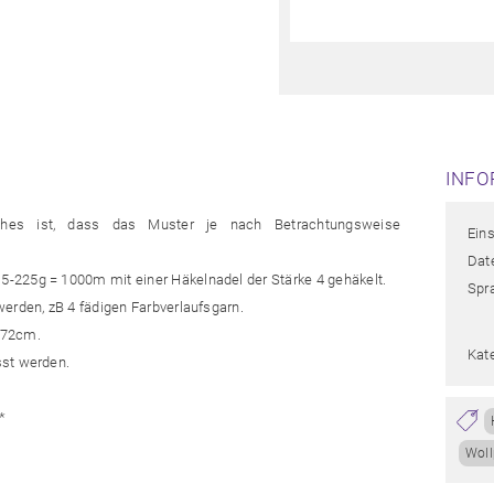
INFO
uches ist, dass das Muster je nach Betrachtungsweise
Ein
Date
-225g = 1000m mit einer Häkelnadel der Stärke 4 gehäkelt.
Spr
erden, zB 4 fädigen Farbverlaufsgarn.
 72cm.
Kat
sst werden.
*
Woll