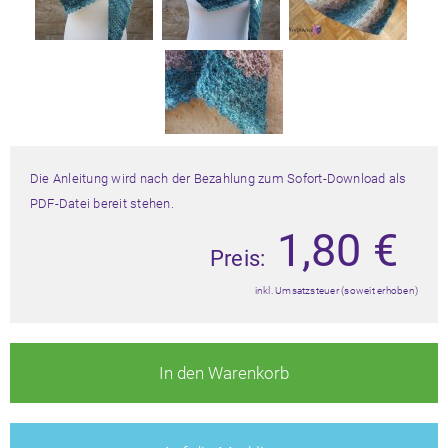
Die Anleitung wird nach der Bezahlung zum Sofort-Download als
PDF-Datei bereit stehen.
1,80
€
Preis:
inkl. Umsatzsteuer (soweit erhoben)
In den Warenkorb