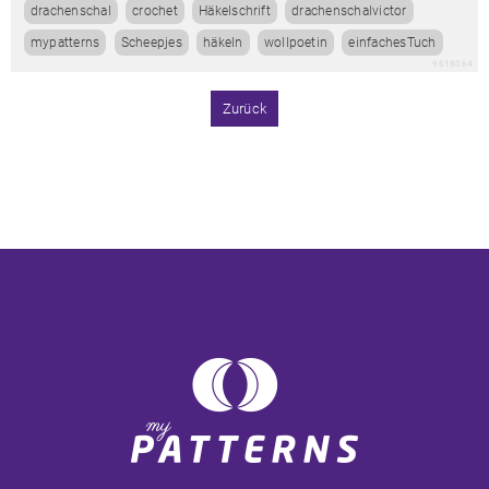
drachenschal
crochet
Häkelschrift
drachenschalvictor
mypatterns
Scheepjes
häkeln
wollpoetin
einfachesTuch
9618064
Zurück