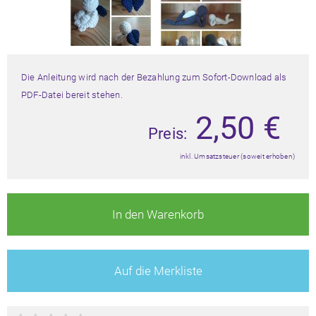
Die Anleitung wird nach der Bezahlung zum Sofort-Download als
PDF-Datei bereit stehen.
2,50
€
Preis:
inkl. Umsatzsteuer (soweit erhoben)
In den Warenkorb
Auf die Merkliste