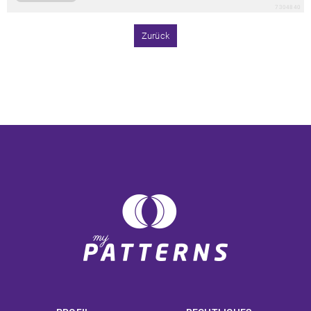
7304840
Zurück