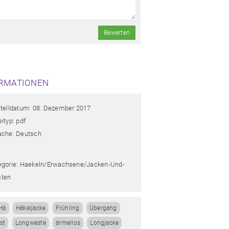
Bewerten
RMATIONEN
stelldatum: 08. Dezember 2017
ityp: pdf
ache: Deutsch
egorie: Haekeln/erwachsene/jacken-Und-
ten
Hä
Häkeljacke
Frühling
Übergang
st
Longweste
ärmellos
Longjacke