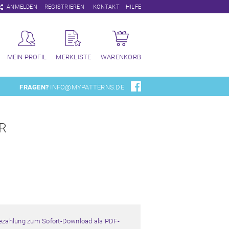
Navigation
ANMELDEN
REGISTRIEREN
KONTAKT
HILFE
überspringen
MEIN PROFIL
MERKLISTE
WARENKORB
FRAGEN?
INFO@MYPATTERNS.DE
R
Bezahlung zum Sofort-Download als PDF-