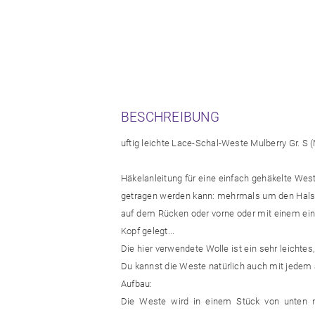
BESCHREIBUNG
uftig leichte Lace-Schal-Weste Mulberry Gr. S 
Häkelanleitung für eine einfach gehäkelte Wes
getragen werden kann: mehrmals um den Hals 
auf dem Rücken oder vorne oder mit einem e
Kopf gelegt...
Die hier verwendete Wolle ist ein sehr leicht
Du kannst die Weste natürlich auch mit jedem a
Aufbau:
Die Weste wird in einem Stück von unten n