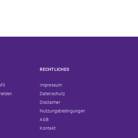
RECHTLICHES
ion
Navigation
fil
Impressum
ingen
überspringen
melden
Datenschutz
Disclaimer
Nutzungsbedingungen
AGB
Kontakt