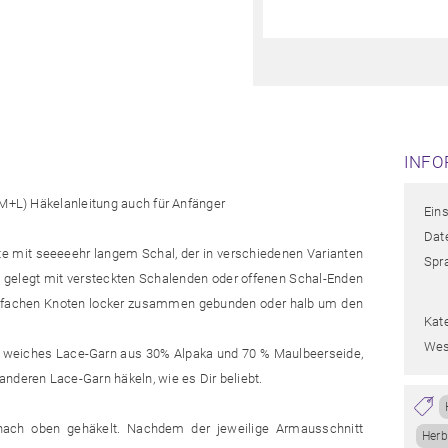
INFO
(M+L) Häkelanleitung auch für Anfänger
Ein
Date
te mit seeeeehr langem Schal, der in verschiedenen Varianten
Spr
gelegt mit versteckten Schalenden oder offenen Schal-Enden
infachen Knoten locker zusammen gebunden oder halb um den
Kat
Wes
es, weiches Lace-Garn aus 30% Alpaka und 70 % Maulbeerseide,
nderen Lace-Garn häkeln, wie es Dir beliebt.
ach oben gehäkelt. Nachdem der jeweilige Armausschnitt
Herb