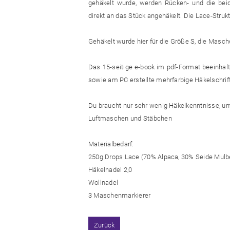
gehäkelt wurde, werden Rücken- und die beid
direkt an das Stück angehäkelt. Die Lace-Stru
Gehäkelt wurde hier für die Größe S, die Masch
Das 15-seitige e-book im pdf-Format beeinhaltet
sowie am PC erstellte mehrfarbige Häkelschrif
Du braucht nur sehr wenig Häkelkenntnisse, um
Luftmaschen und Stäbchen
Materialbedarf:
250g Drops Lace (70% Alpaca, 30% Seide Mulberr
Häkelnadel 2,0
Wollnadel
3 Maschenmarkierer
Zurück