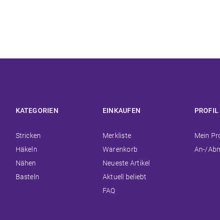
KATEGORIEN
EINKAUFEN
PROFIL
Navigation
Navigation
Navigat
Stricken
Merkliste
Mein Pro
überspringen
überspringen
überspr
Häkeln
Warenkorb
An-/Ab
Nähen
Neueste Artikel
Basteln
Aktuell beliebt
FAQ