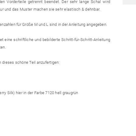
en Vorderteile getrennt beendet. Der sehr lange Schal wird
ktur und das Muster machen sie sehr elastisch & dehnbar.
enzahlen für Größe M und L sind in der Anleitung angegeben.
 eine schriftliche und bebilderte Schritt-für-Schritt-Anleitung
ten.
 dieses schöne Teil anzufertigen:
y Silk) hier in der Farbe 7120 hell graugrün