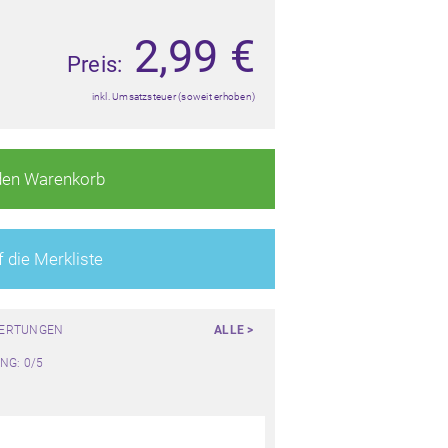
2,99
€
Preis:
inkl. Umsatzsteuer (soweit erhoben)
den Warenkorb
 die Merkliste
WERTUNGEN
ALLE >
NG: 0/5