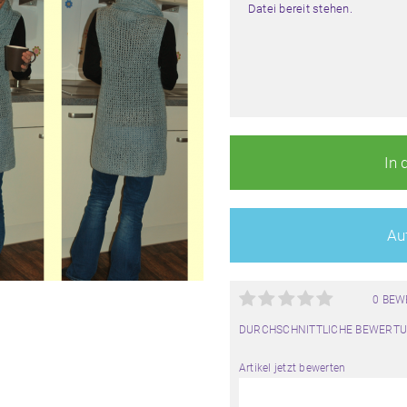
Datei bereit stehen.
In 
Auf
0 BE
DURCHSCHNITTLICHE BEWERTU
Artikel jetzt bewerten