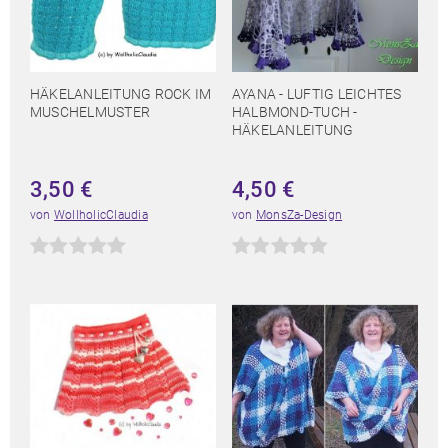
HÄKELANLEITUNG ROCK IM
AYANA - LUFTIG LEICHTES
MUSCHELMUSTER
HALBMOND-TUCH -
HÄKELANLEITUNG
3,50
€
4,50
€
von
WollholicClaudia
von
MonsZa-Design