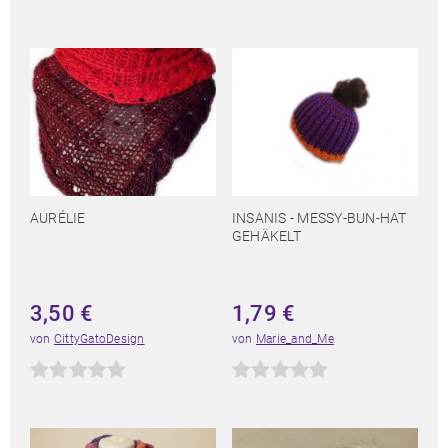
AURÉLIE
INSANIS - MESSY-BUN-HAT
GEHÄKELT
3,50
€
1,79
€
von
CittyGatoDesign
von
Marie_and_Me