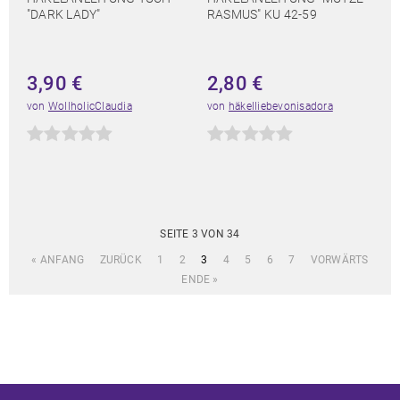
"DARK LADY"
RASMUS" KU 42-59
3,90
€
2,80
€
von
WollholicClaudia
von
häkelliebevonisadora
SEITE 3 VON 34
« ANFANG
ZURÜCK
1
2
3
4
5
6
7
VORWÄRTS
ENDE »