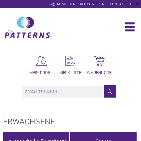
Navigation
ANMELDEN
REGISTRIEREN
KONTAKT
HILFE
überspringen
MEIN PROFIL
MERKLISTE
WARENKORB
ERWACHSENE
Navigation
überspringen