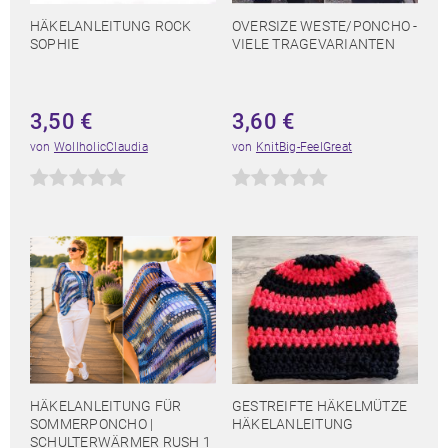
HÄKELANLEITUNG ROCK
OVERSIZE WESTE/PONCHO -
SOPHIE
VIELE TRAGEVARIANTEN
3,50
€
3,60
€
von
WollholicClaudia
von
KnitBig-FeelGreat
HÄKELANLEITUNG FÜR
GESTREIFTE HÄKELMÜTZE
SOMMERPONCHO |
HÄKELANLEITUNG
SCHULTERWÄRMER RUSH 1