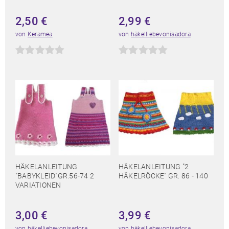
2,50
€
2,99
€
von
Keramea
von
häkelliebevonisadora
HÄKELANLEITUNG
HÄKELANLEITUNG "2
"BABYKLEID"GR.56-74 2
HÄKELRÖCKE" GR. 86 - 140
VARIATIONEN
3,00
€
3,99
€
von
häkelliebevonisadora
von
häkelliebevonisadora