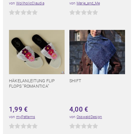
von
WollholicClaudia
von
Marie_and_Me
HÄKELANLEITUNG FLIP
SHIFT
FLOPS "ROMANTICA"
1,99
€
4,00
€
von
myPatterns
von
OsswaldDesign