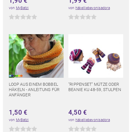
1,90
€
1,99
€
von
MyBatzi
von
häkelliebevonisadora
LOOP AUS EINEM BOBBEL
"RIPPENSET" MÜTZE ODER
HÄKELN - ANLEITUNG FÜR
BEANIE KU 48-59, STULPEN
ANFÄNGER
1,50
€
4,50
€
von
MyBatzi
von
häkelliebevonisadora