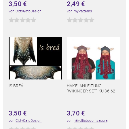
3,50
€
2,49
€
von
CittyGatoDesign
von
myPatterns
IS BREÁ
HÄKELANLEITUNG
"WIKINGER-SET" KU 36-62
3,50
€
3,70
€
von
CittyGatoDesign
von
häkelliebevonisadora