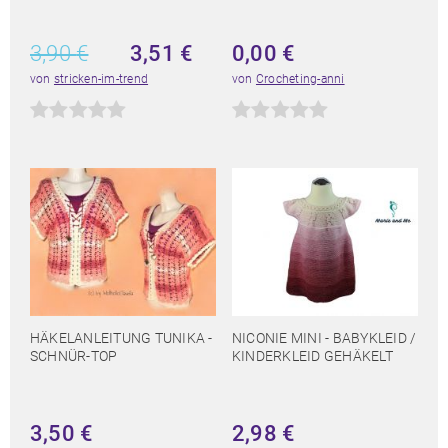
3,90
€
3,51
€
0,00
€
von
stricken-im-trend
von
Crocheting-anni
HÄKELANLEITUNG TUNIKA -
NICONIE MINI - BABYKLEID /
SCHNÜR-TOP
KINDERKLEID GEHÄKELT
3,50
€
2,98
€