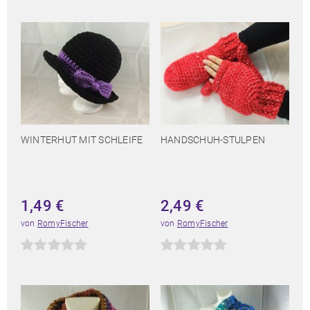
WINTERHUT MIT SCHLEIFE
HANDSCHUH-STULPEN
1,49
€
2,49
€
von
RomyFischer
von
RomyFischer