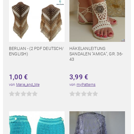
BERLIAN - (2 PDF DEUTSCH/
HÄKELANLEITUNG
ENGLISH)
SANDALEN "AMICA", GR. 36-
43
1,00
€
3,99
€
von
Marie_and_Me
von
myPatterns