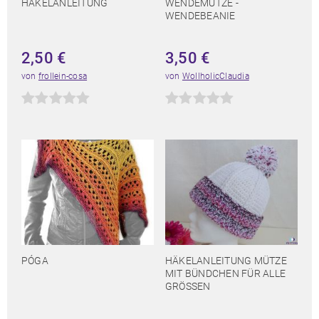
HÄKELANLEITUNG
WENDEMÜTZE -
WENDEBEANIE
2,50
€
3,50
€
von
frollein-cosa
von
WollholicClaudia
PÓGA
HÄKELANLEITUNG MÜTZE
MIT BÜNDCHEN FÜR ALLE
GRÖSSEN