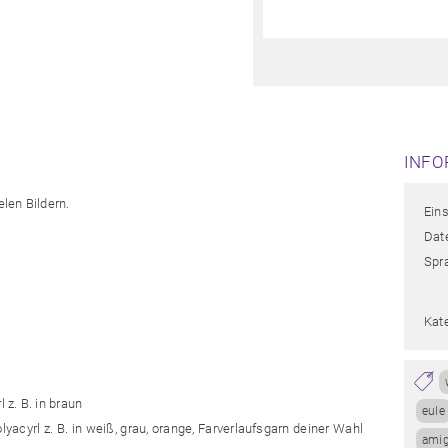
INFO
elen Bildern.
Ein
Date
Spr
Kat
 z. B. in braun
eule
lyacyrl z. B. in weiß, grau, orange, Farverlaufsgarn deiner Wahl
amig