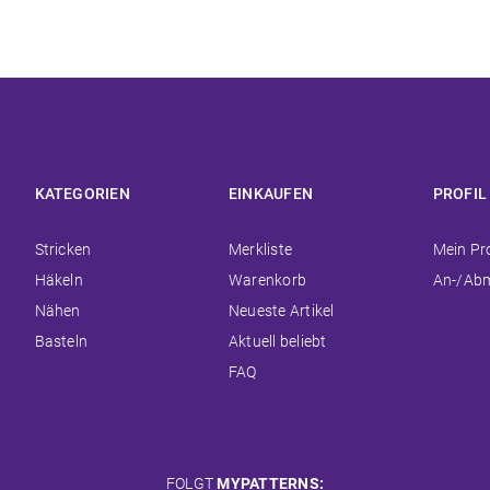
KATEGORIEN
EINKAUFEN
PROFIL
Navigation
Navigation
Navigat
Stricken
Merkliste
Mein Pro
überspringen
überspringen
überspr
Häkeln
Warenkorb
An-/Ab
Nähen
Neueste Artikel
Basteln
Aktuell beliebt
FAQ
FOLGT
MYPATTERNS: