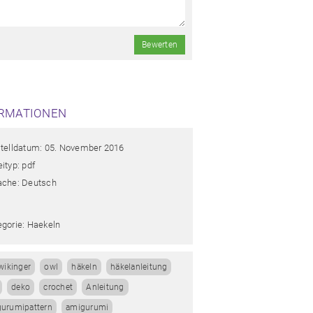
Bewerten
RMATIONEN
stelldatum: 05. November 2016
ityp: pdf
ache: Deutsch
egorie: Haekeln
wikinger
owl
häkeln
häkelanleitung
deko
crochet
Anleitung
urumipattern
amigurumi