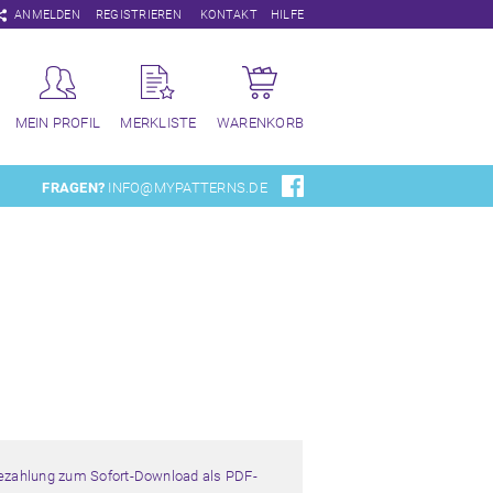
Navigation
ANMELDEN
REGISTRIEREN
KONTAKT
HILFE
überspringen
MEIN PROFIL
MERKLISTE
WARENKORB
FRAGEN?
INFO@MYPATTERNS.DE
Bezahlung zum Sofort-Download als PDF-