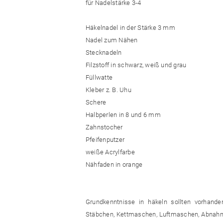
für Nadelstärke 3-4
Häkelnadel in der Stärke 3 mm
Nadel zum Nähen
Stecknadeln
Filzstoff in schwarz, weiß und grau
Füllwatte
Kleber z. B. Uhu
Schere
Halbperlen in 8 und 6 mm
Zahnstocher
Pfeifenputzer
weiße Acrylfarbe
Nähfaden in orange
Grundkenntnisse in häkeln sollten vorhande
Stäbchen, Kettmaschen, Luftmaschen, Abnahm