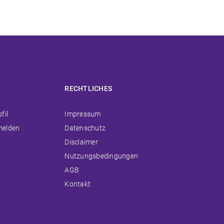
RECHTLICHES
ion
Navigation
fil
Impressum
ingen
überspringen
melden
Datenschutz
Disclaimer
Nutzungsbedingungen
AGB
Kontakt