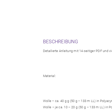
BESCHREIBUNG
Detailierte Anleitung mit 14-seitiger PDF und vi
Material:
Wolle – ca. 40 g g (50 g – 133 m LL) in Polyacyrl
Wolle – je ca. 10 – 20 g (50 g – 133 m LL) in Po