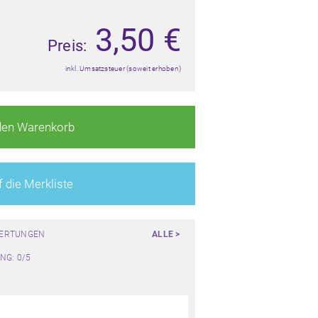
3,50
€
Preis:
inkl. Umsatzsteuer (soweit erhoben)
den Warenkorb
 die Merkliste
WERTUNGEN
ALLE >
NG: 0/5