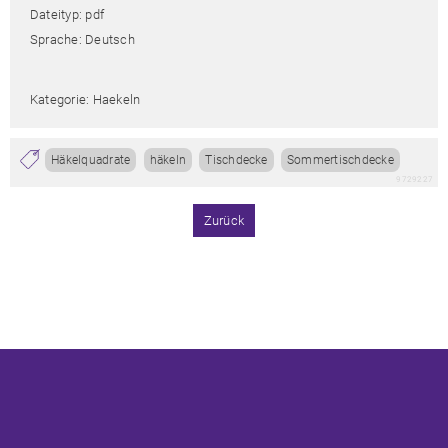
Dateityp: pdf
Sprache: Deutsch
Kategorie: Haekeln
Häkelquadrate
häkeln
Tischdecke
Sommertischdecke
9729227
Zurück