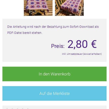
Die Anleitung wird nach der Bezahlung zum Sofort-Download als
PDF-Datei bereit stehen.
2,80
€
Preis:
inkl. Umsatzsteuer (soweit erhoben)
In den Warenkorb
Auf die Merkliste