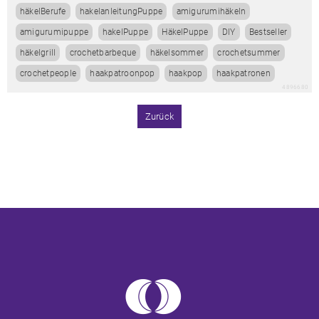
häkelBerufe
hakelanleitungPuppe
amigurumihäkeln
amigurumipuppe
hakelPuppe
HäkelPuppe
DIY
Bestseller
häkelgrill
crochetbarbeque
häkelsommer
crochetsummer
crochetpeople
haakpatroonpop
haakpop
haakpatronen
4896680
Zurück