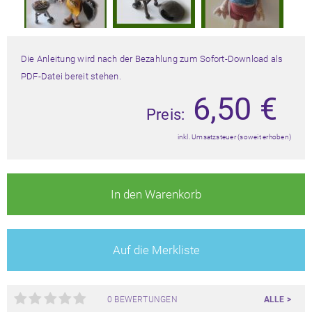
Die Anleitung wird nach der Bezahlung zum Sofort-Download als
PDF-Datei bereit stehen.
6,50
€
Preis:
inkl. Umsatzsteuer (soweit erhoben)
In den Warenkorb
Auf die Merkliste
0 BEWERTUNGEN
ALLE >