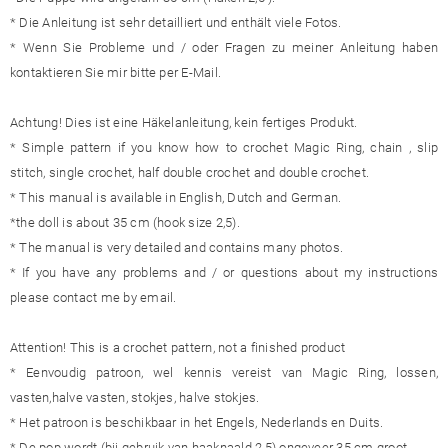
* Die Anleitung ist sehr detailliert und enthält viele Fotos.
* Wenn Sie Probleme und / oder Fragen zu meiner Anleitung haben
kontaktieren Sie mir bitte per E-Mail.
Achtung! Dies ist eine Häkelanleitung, kein fertiges Produkt.
* Simple pattern if you know how to crochet Magic Ring, chain , slip
stitch, single crochet, half double crochet and double crochet.
* This manual is available in English, Dutch and German.
*the doll is about 35 cm (hook size 2,5).
* The manual is very detailed and contains many photos.
* If you have any problems and / or questions about my instructions
please contact me by email.
Attention! This is a crochet pattern, not a finished product
* Eenvoudig patroon, wel kennis vereist van Magic Ring, lossen,
vasten,halve vasten, stokjes, halve stokjes.
* Het patroon is beschikbaar in het Engels, Nederlands en Duits.
* De pop wordt (bij gebruik van haaknaald 2,5) ongeveer 35 cm groot.