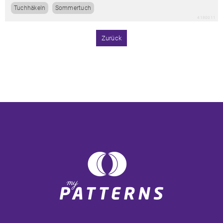
Tuchhäkeln
Sommertuch
4180011
Zurück