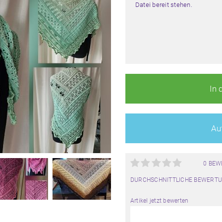
Datei bereit stehen.
In 
Auf
0 BE
DURCHSCHNITTLICHE BEWERTU
Artikel jetzt bewerten