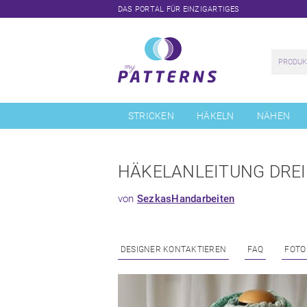
DAS PORTAL FÜR EINZIGARTIGES
Navigation
überspringen
STRICKEN
HÄKELN
NÄHEN
HÄKELANLEITUNG DREI
von
SezkasHandarbeiten
DESIGNER KONTAKTIEREN
FAQ
FOTO