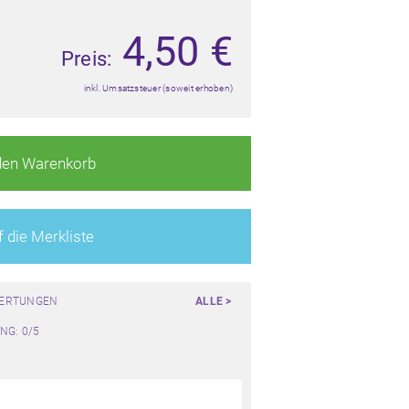
4,50
€
Preis:
inkl. Umsatzsteuer (soweit erhoben)
den Warenkorb
 die Merkliste
WERTUNGEN
ALLE >
NG: 0/5