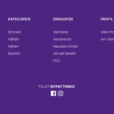
KATEGORIEN
EINKAUFEN
PROFIL
Navigation
Navigation
Navigat
Stricken
Merkliste
Mein Pro
überspringen
überspringen
überspr
Häkeln
Warenkorb
An-/Ab
Nähen
Neueste Artikel
Basteln
Aktuell beliebt
FAQ
FOLGT
MYPATTERNS: