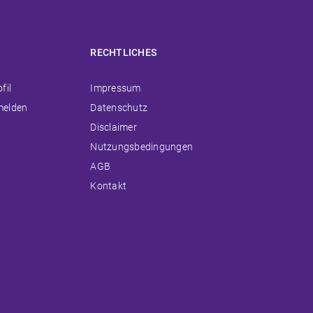
RECHTLICHES
ion
Navigation
fil
Impressum
ingen
überspringen
melden
Datenschutz
Disclaimer
Nutzungsbedingungen
AGB
Kontakt