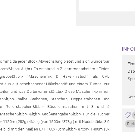
INFO
kommt, da jeder Block Abwechslung bietet und sich wunderbar
Eins
enorm!&lt;br> &lt;br> Es entstand in Zusammenarbeit mit Tixias
Date
ruppe&lt;br> "Maschenmix & Häkel-Tratsch" als CAL
Spr
teht aus gut beschriebener Häkelschrift und einem Tutorial zur
rtigkeiten und was Du bekommst&lt;br> Diese Maschen kommen
Kat
hen&lt;br> halbe Stäbchen, Stäbchen, Doppelstäbchen und
tere Reliefstäbchen&lt;br> Büschelmaschen mit 3 und 5
schen&lt;br> &lt;br> Größenangaben&lt;br> Für die Tücher
r> 1120m (282g) 4fädig (von 1500m/378g ) mit Nadelstärke 3,0
Drei
itelbild mit den Maßen B/T 160x70cm&lt;br> &lt;br> 1400m (3x