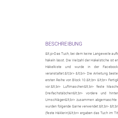
BESCHREIBUNG
&lt;p>Das Tuch, bei dem keine Langeweile auf
häkeln lässt. Die Vielzahl der Häkelstiche ist 
Häkelkiste und wurde in der Facebookg
veranstaltet.&lt;br> &lt;br> Die Anleitung bes
ersten Reihe von Block 10.&lt;br> &lt;br> Fe
vor:&lt;br> Luftmaschen&lt;br> feste Masc
Dreifachstäbchen&lt;br> vordere und hin
Umschlägen&lt;br> zusammen abgemaschte Ma
wurden folgende Garne verwendet:&lt;br> &lt;b
(feste Häklerin)&lt;br> ergaben das Tuch im T