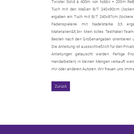
Twister Solid á 400m von hobbii + 200m ReB
Tuch mit den Maßen B/T 240x90cm (lockere H
ergaben ein Tuch mit B/T 240x87cm.(lockere H
Fadenspielerei mit Nadelstärke 3,5 erg
Materialien&lt;br> Mein tolles Testhäkel-Tea
Besten nach den Größenangaben orientieren und
Die Anleitung ist aussschließlich für den Pri
Anleitungen getauscht werden. Fertige P
Handarbeiten) in kleinen Mengen verkauft werden
mir oder anderen Autoren. Wir freuen uns imm
Zurück