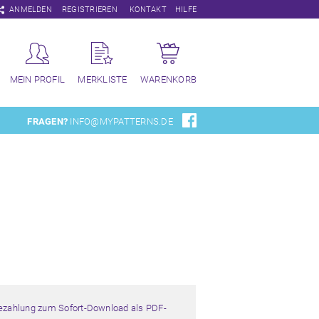
Navigation
ANMELDEN
REGISTRIEREN
KONTAKT
HILFE
überspringen
MEIN PROFIL
MERKLISTE
WARENKORB
FRAGEN?
INFO@MYPATTERNS.DE
Bezahlung zum Sofort-Download als PDF-