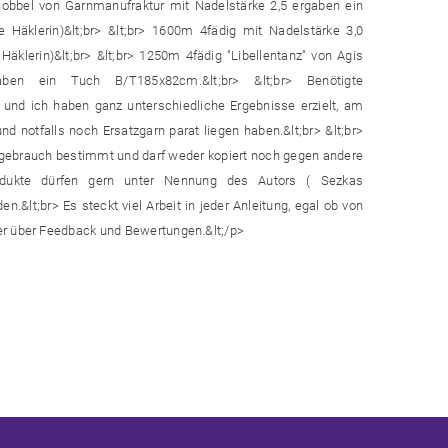
obbel von Garnmanufraktur mit Nadelstärke 2,5 ergaben ein
äklerin)&lt;br> &lt;br> 1600m 4fädig mit Nadelstärke 3,0
äklerin)&lt;br> &lt;br> 1250m 4fädig "Libellentanz" von Agis
aben ein Tuch B/T185x82cm.&lt;br> &lt;br> Benötigte
m und ich haben ganz unterschiedliche Ergebnisse erzielt, am
 notfalls noch Ersatzgarn parat liegen haben.&lt;br> &lt;br>
vatgebrauch bestimmt und darf weder kopiert noch gegen andere
rodukte dürfen gern unter Nennung des Autors ( Sezkas
.&lt;br> Es steckt viel Arbeit in jeder Anleitung, egal ob von
er über Feedback und Bewertungen.&lt;/p>