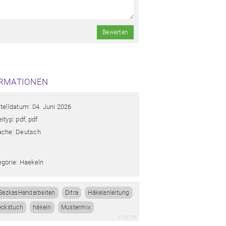
Bewerten
RMATIONEN
telldatum: 04. Juni 2026
ityp: pdf, pdf
ache: Deutsch
egorie: Haekeln
SezkasHandarbeiten
Ditra
Häkelanleitung
eckstuch
häkeln
Mustermix
1933789