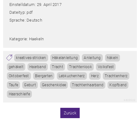
Einstelldatum: 29. April 2017
Dateityp: pdf
Sprache: Deutsch
Kategorie: Haekeln
kreatives-stricken
Häkelanleitung
Anleitung
häkeln
gehäkelt
Haarband
Tracht
Trachtenlook
Volksfest
Oktoberfest
Biergarten
Lebkuchenherz
Herz
Trachtenherz
Taufe
Geburt
Geschenkidee
Trachtenhaarband
Kopfband
Haarschleife
6823522
Zurück