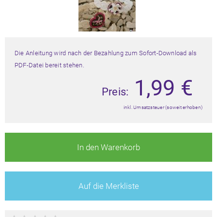
Die Anleitung wird nach der Bezahlung zum Sofort-Download als
PDF-Datei bereit stehen.
1,99
€
Preis:
inkl. Umsatzsteuer (soweit erhoben)
In den Warenkorb
Auf die Merkliste