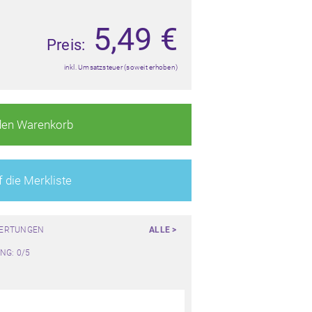
5,49
€
Preis:
inkl. Umsatzsteuer (soweit erhoben)
den Warenkorb
 die Merkliste
WERTUNGEN
ALLE >
NG: 0/5