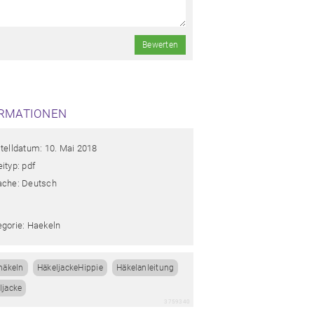
Bewerten
RMATIONEN
stelldatum: 10. Mai 2018
ityp: pdf
ache: Deutsch
egorie: Haekeln
häkeln
HäkeljackeHippie
Häkelanleitung
ljacke
3759340