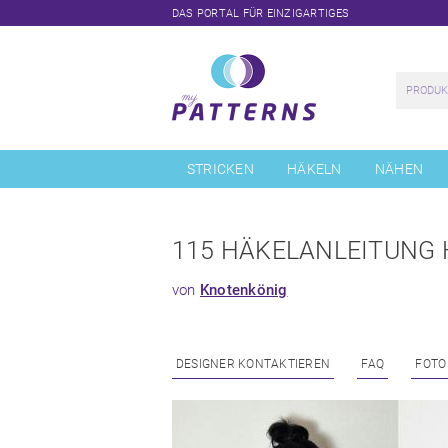
DAS PORTAL FÜR EINZIGARTIGES
Navigation
überspringen
STRICKEN
HÄKELN
NÄHEN
115 HÄKELANLEITUNG 
von
Knotenkönig
DESIGNER KONTAKTIEREN
FAQ
FOTO