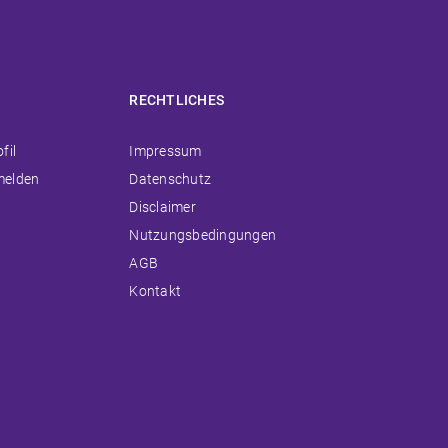
RECHTLICHES
ion
Navigation
fil
Impressum
ingen
überspringen
melden
Datenschutz
Disclaimer
Nutzungsbedingungen
AGB
Kontakt