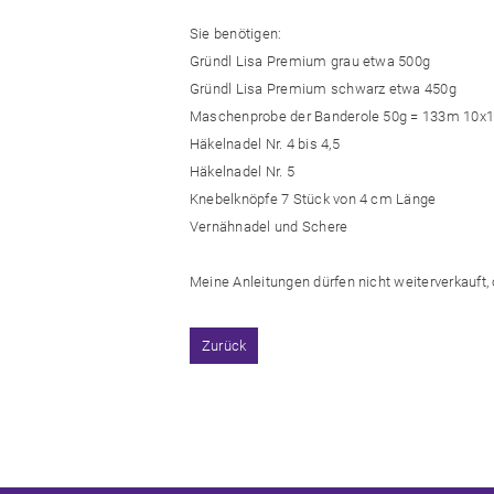
Sie benötigen:
Gründl Lisa Premium grau etwa 500g
Gründl Lisa Premium schwarz etwa 450g
Maschenprobe der Banderole 50g = 133m 10x
Häkelnadel Nr. 4 bis 4,5
Häkelnadel Nr. 5
Knebelknöpfe 7 Stück von 4 cm Länge
Vernähnadel und Schere
Meine Anleitungen dürfen nicht weiterverkauft, 
Zurück