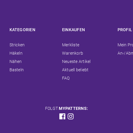
KATEGORIEN
EINKAUFEN
PROFIL
Navigation
Navigation
Navigat
Stricken
Merkliste
Mein Pro
überspringen
überspringen
überspr
Häkeln
Warenkorb
An-/Ab
Nähen
Neueste Artikel
Basteln
Aktuell beliebt
FAQ
FOLGT
MYPATTERNS: