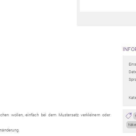
INFO
Ein
Date
Spr
Kat
chen wollen, einfach bei dem Mustersatz verkleinern oder
häke
enänderung.