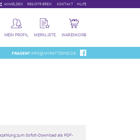
Navigation
ANMELDEN
REGISTRIEREN
KONTAKT
HILFE
überspringen
MEIN PROFIL
MERKLISTE
WARENKORB
FRAGEN?
INFO@MYPATTERNS.DE
Bezahlung zum Sofort-Download als PDF-