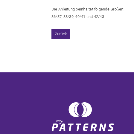
Die Anleitung beinhaltet folgende Größen:
36/37, 38/39, 40/41 und 42/43
Zurück