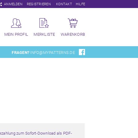
Navigation
ANMELDEN
REGISTRIEREN
KONTAKT
HILFE
überspringen
MEIN PROFIL
MERKLISTE
WARENKORB
FRAGEN?
INFO@MYPATTERNS.DE
Bezahlung zum Sofort-Download als PDF-