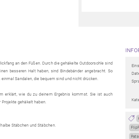
INFO
lickfang an den Füßen. Durch die gehäkelte Outdoorsohle sind
Eins
einen besseren Halt haben, sind Bindebänder angebracht. So
Date
h einmal Sandalen, die bequem sind und nicht drücken.
Spr
ern erklärt, wie du zu deinem Ergebnis kommst. Sie ist auch
Kat
r Projekte gehäkelt haben.
 halbe Stäbchen und Stäbchen.
Flip
Pats