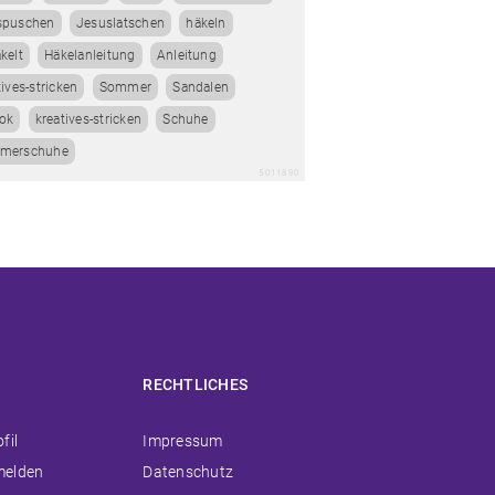
spuschen
Jesuslatschen
häkeln
kelt
Häkelanleitung
Anleitung
tives-stricken
Sommer
Sandalen
ok
kreatives-stricken
Schuhe
merschuhe
5011890
RECHTLICHES
ion
Navigation
fil
Impressum
ingen
überspringen
melden
Datenschutz