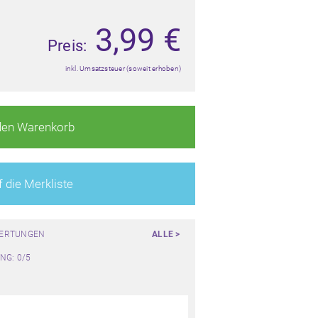
3,99
€
Preis:
inkl. Umsatzsteuer (soweit erhoben)
den Warenkorb
 die Merkliste
WERTUNGEN
ALLE >
NG: 0/5