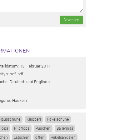
Bewerten
RMATIONEN
telldatum: 13. Februar 2017
ityp: pdf, pdf
ache: Deutsch und Englisch
egorie: Haekeln
Hausschuhe
Klapperl
Häkelschuhe
Flops
Flipflops
Puschen
Ballerinas
chen
Latschen
offen
Häkelsandalen