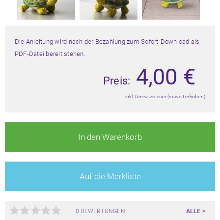
Die Anleitung wird nach der Bezahlung zum Sofort-Download als
PDF-Datei bereit stehen.
4,00
€
Preis:
inkl. Umsatzsteuer (soweit erhoben)
In den Warenkorb
Auf die Merkliste
0 BEWERTUNGEN
ALLE >