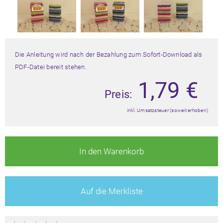
Die Anleitung wird nach der Bezahlung zum Sofort-Download als
PDF-Datei bereit stehen.
1,79
€
Preis:
inkl. Umsatzsteuer (soweit erhoben)
In den Warenkorb
Auf die Merkliste