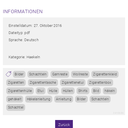
INFORMATIONEN
Einstelldatum: 27. Oktober 2016
Dateityp: pdf
Sprache: Deutsch
Kategorie: Haekeln
Bilder
Schachteln
Garnreste
Wollreste
Zigarettenkleid
Zigaretten
Zigarettentasche
Zigarettenetui
Zigarettenbox
Zigarettenhülle
Etui
Hülle
Hüllen
Shirts
Bild
häkeln
gehäkelt
Häkelanleitung
Anleitung
Bilder
Schachteln
Schachtel
3410686
Zurück