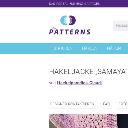
DAS PORTAL FÜR EINZIGARTIGES
Navigation
überspringen
STRICKEN
HÄKELN
NÄHEN
HÄKELJACKE „SAMAYA“,
von
Haekelparadies-Claudi
DESIGNER KONTAKTIEREN
FAQ
FOTO