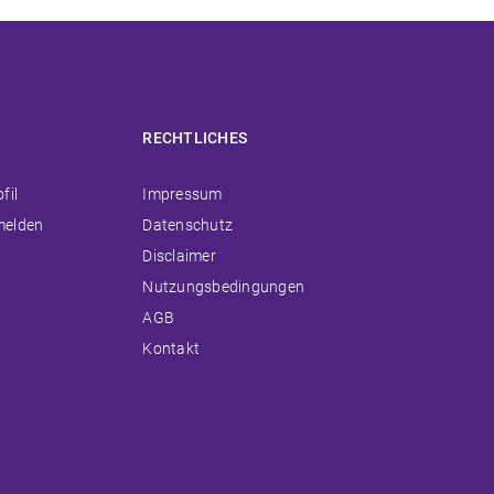
RECHTLICHES
ion
Navigation
fil
Impressum
ingen
überspringen
melden
Datenschutz
Disclaimer
Nutzungsbedingungen
AGB
Kontakt