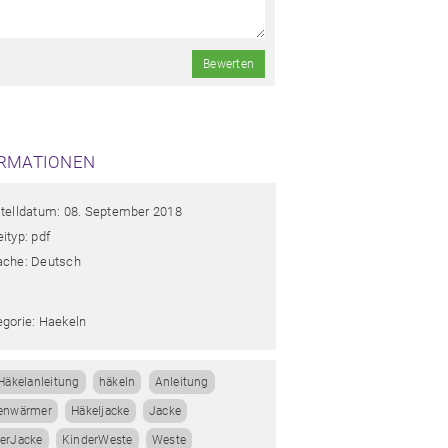
Bewerten
RMATIONEN
stelldatum: 08. September 2018
ityp: pdf
ache: Deutsch
egorie: Haekeln
Häkelanleitung
häkeln
Anleitung
enwärmer
Häkeljacke
Jacke
erJacke
KinderWeste
Weste