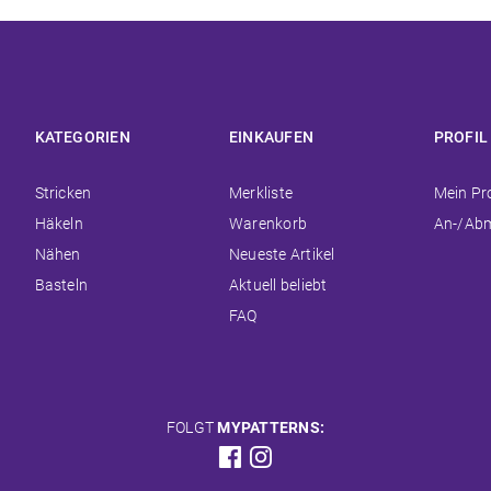
KATEGORIEN
EINKAUFEN
PROFIL
Navigation
Navigation
Navigat
Stricken
Merkliste
Mein Pro
überspringen
überspringen
überspr
Häkeln
Warenkorb
An-/Ab
Nähen
Neueste Artikel
Basteln
Aktuell beliebt
FAQ
FOLGT
MYPATTERNS: