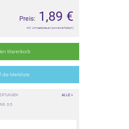
1,89
€
Preis:
inkl. Umsatzsteuer (soweit erhoben)
den Warenkorb
 die Merkliste
WERTUNGEN
ALLE >
NG: 0/5