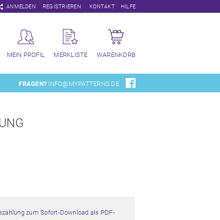
Navigation
ANMELDEN
REGISTRIEREN
KONTAKT
HILFE
überspringen
MEIN PROFIL
MERKLISTE
WARENKORB
FRAGEN?
INFO@MYPATTERNS.DE
UNG
Bezahlung zum Sofort-Download als PDF-