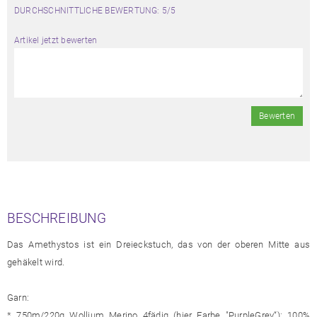
DURCHSCHNITTLICHE BEWERTUNG: 5/5
Artikel jetzt bewerten
Bewerten
BESCHREIBUNG
Das Amethystos ist ein Dreieckstuch, das von der oberen Mitte aus
gehäkelt wird.
Garn:
* 750m/220g Wollium Merino 4fädig (hier Farbe "PurpleGrey“); 100%