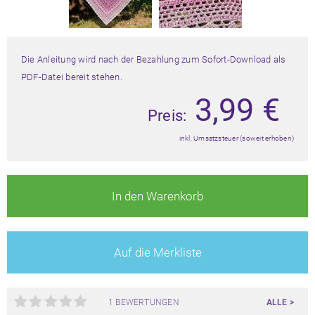
Die Anleitung wird nach der Bezahlung zum Sofort-Download als
PDF-Datei bereit stehen.
3,99
€
Preis:
inkl. Umsatzsteuer (soweit erhoben)
In den Warenkorb
Auf die Merkliste
1 BEWERTUNGEN
ALLE >