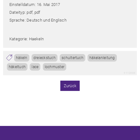
Einstelldatum: 16. Mai 2017
Dateityp: pdf, pdf
Sprache: Deutsch und Englisch
Kategorie: Haekeln
häkeln
dreieckstuch
schultertuch
häkelanleitung
häkeltuch
lace
lochmuster
9112884
Zurück