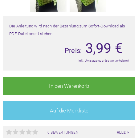
Die Anleitung wird nach der Bezahlung zum Sofort-Download als
PDF-Datei bereit stehen.
3,99
€
Preis:
inkl. Umsatzsteuer (soweit erhoben)
In den Warenkorb
Auf die Merkliste
0 BEWERTUNGEN
ALLE >