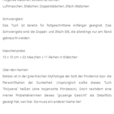
Luftmaschen, Stäbchen, Doppelstäbchen, 3fach-Stäbchen
Schwierigkeit:
Das Tuch ist bereits für fortgeschrittene Anfänger geeignet. Das
Schwierigste sind die Doppel- und 3fach-Stb, die allerdings nur am Rand
gebraucht werden.
Maschenprobe:
10 x 10 cm = 22 Maschen x 11 Reihen in Stäbchen
Über den Namen:
Erebos ist in der griechischen Mythologie der Gott der Finsternis bzw. die
Personifikation der Dunkelheit. Ursprünglich sollte dieses Tuch
"Polyxena" heißen (eine trojanische Prinzessin). Doch nachdem eine
meiner Probe­häklerinnen dieses "gruselige Gesicht" als Detailfoto
gezeigt hat, war klar: Da muss ein anderer Name her!