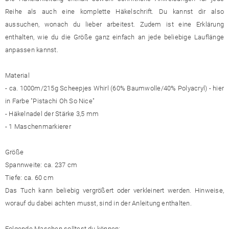
Reihe als auch eine komplette Häkelschrift. Du kannst dir also
aussuchen, wonach du lieber arbeitest. Zudem ist eine Erklärung
enthalten, wie du die Größe ganz einfach an jede beliebige Lauflänge
anpassen kannst.
Material
- ca. 1000m/215g Scheepjes Whirl (60% Baumwolle/40% Polyacryl) - hier
in Farbe "Pistachi Oh So Nice"
- Häkelnadel der Stärke 3,5 mm
- 1 Maschenmarkierer
Größe
Spannweite: ca. 237 cm
Tiefe: ca. 60 cm
Das Tuch kann beliebig vergrößert oder verkleinert werden. Hinweise,
worauf du dabei achten musst, sind in der Anleitung enthalten.
Folgende Maschen solltest du können: