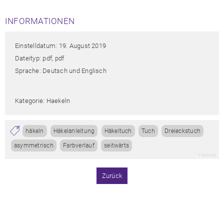
INFORMATIONEN
Einstelldatum: 19. August 2019
Dateityp: pdf, pdf
Sprache: Deutsch und Englisch
Kategorie: Haekeln
häkeln
Häkelanleitung
Häkeltuch
Tuch
Dreieckstuch
asymmetrisch
Farbverlauf
seitwärts
1303480
Zurück