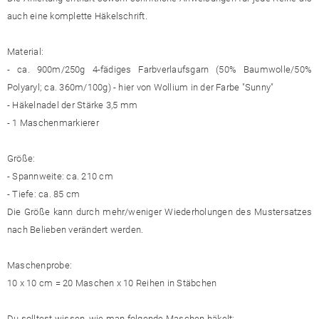
auch eine komplette Häkelschrift.
Material:
- ca. 900m/250g 4-fädiges Farbverlaufsgarn (50% Baumwolle/50%
Polyaryl; ca. 360m/100g) - hier von Wollium in der Farbe "Sunny"
- Häkelnadel der Stärke 3,5 mm
- 1 Maschenmarkierer
Größe:
- Spannweite: ca. 210 cm
- Tiefe: ca. 85 cm
Die Größe kann durch mehr/weniger Wiederholungen des Mustersatzes
nach Belieben verändert werden.
Maschenprobe:
10 x 10 cm = 20 Maschen x 10 Reihen in Stäbchen
Du solltest wissen, wie man folgende Maschen häkelt: