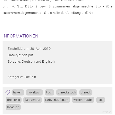
Lm, fM, Stb, DStb, 2 bzw. 3 zusammen abgemaschte Stb - (Die
zusammen abgemaschten Stb sind in der Anleitung erklärt!)
INFORMATIONEN
Einstelldatum: 30. April 2019
Dateityp: pdf, pdf
Sprache: Deutsch und Englisch
Kategorie: Haekeln
häkeln
häkeltuch
tuch
dreieckstuch
dreieck
dreieckig
farbverlauf
farbverlaufsgarn
wellenmuster
lace
lacetuch
1971990