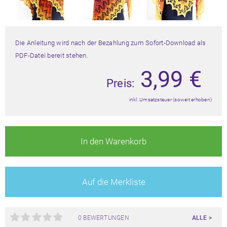
Die Anleitung wird nach der Bezahlung zum Sofort-Download als
PDF-Datei bereit stehen.
3,99
€
Preis:
inkl. Umsatzsteuer (soweit erhoben)
In den Warenkorb
Auf die Merkliste
0 BEWERTUNGEN
ALLE >