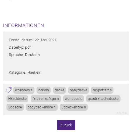
INFORMATIONEN
Einstelldatum: 22. Mai 2021
Dateityp: pdf
Sprache: Deutsch
Kategorie: Haekeln
wollpoesie
häkeln
decke
babydecke
mypatterns
Häkeldecke
farbverlaufsgarn
wollpoesie
quadratischedecke
3ddecke
babydeckehäkeln
3ddeckehäkeln
3737987
Zurück