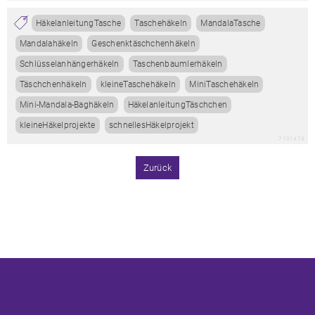
HäkelanleitungTasche
Taschehäkeln
MandalaTasche
Mandalahäkeln
Geschenktäschchenhäkeln
Schlüsselanhängerhäkeln
Taschenbaumlerhäkeln
Täschchenhäkeln
kleineTaschehäkeln
MiniTaschehäkeln
Mini-Mandala-Baghäkeln
HäkelanleitungTäschchen
kleineHäkelprojekte
schnellesHäkelprojekt
7131474
Zurück