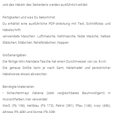
und das Häkeln des Seitenteils werden ausführlich erklärt.
Fertigkeiten und was Du bekommst
Du erhältst eine ausführliche PDF-Anleitung mit Text, Schrittfotos und
Häkelschrift.
verwendete Maschen: Luftmasche, Kettmasche, feste Masche, halbes
Stäbchen, Stäbchen, Reliefstäbchen, Noppen
Größenangaben
Die fertige Mini-Mandala-Tasche hat einen Durchmesser von ca. 8 cm.
Die genaue Größe kann je nach Garn, Häkelnadel und persönlicher
Häkelweise etwas abweichen.
Benötigte Materialien
• Schachenmayr Catania (oder vergleichbares Baumwollgarn) in
Wunschfarben, hier verwendet:
Weiß (Fb 106), Hellblau (Fb 173), Petrol (391), Pfau (146), Ivory (436),
Altrosa (Fb 408) und Sonne (Fb 208)