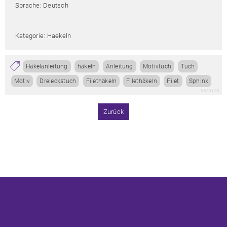
Sprache: Deutsch
Kategorie: Haekeln
Häkelanleitung
häkeln
Anleitung
Motivtuch
Tuch
Motiv
Dreieckstuch
Filethäkeln
Filethäkeln
Filet
Sphinx
8830188
Zurück