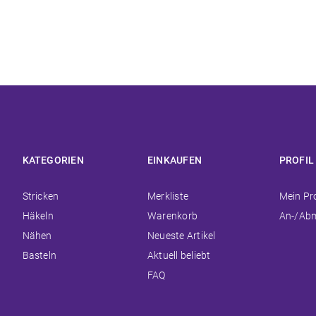
KATEGORIEN
EINKAUFEN
PROFIL
Navigation
Navigation
Navigat
Stricken
Merkliste
Mein Pro
überspringen
überspringen
überspr
Häkeln
Warenkorb
An-/Ab
Nähen
Neueste Artikel
Basteln
Aktuell beliebt
FAQ