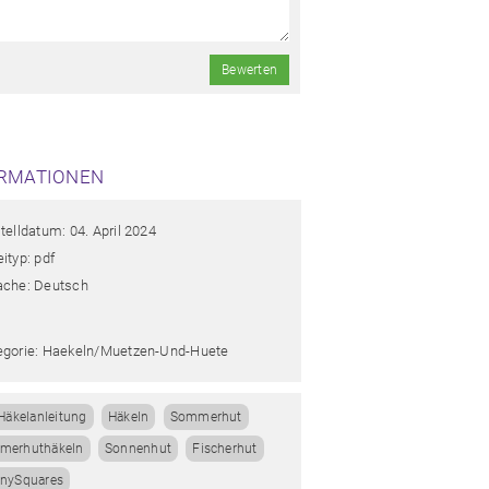
Bewerten
RMATIONEN
telldatum: 04. April 2024
ityp: pdf
ache: Deutsch
egorie: Haekeln/muetzen-Und-Huete
Häkelanleitung
Häkeln
Sommerhut
merhuthäkeln
Sonnenhut
Fischerhut
nySquares