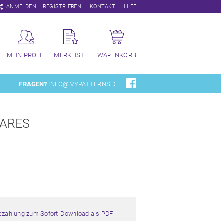
Navigation
ANMELDEN
REGISTRIEREN
KONTAKT
HILFE
überspringen
MEIN PROFIL
MERKLISTE
WARENKORB
FRAGEN?
INFO@MYPATTERNS.DE
UARES
Bezahlung zum Sofort-Download als PDF-