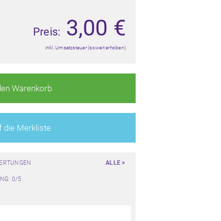
3,00
€
Preis:
inkl. Umsatzsteuer (soweit erhoben)
den Warenkorb
 die Merkliste
WERTUNGEN
ALLE >
NG: 0/5