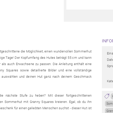
INFO
Fortgeschrittene die Möglichkeit, einen wundervollen Sommerhut
Eins
nnige Tage! Der Kopfumfang des Hutes beträgt 55 cm und kann
Date
er als auch Erwachsene zu passen. Die Anleitung enthält eine
Spr
anny Squares sowie detaillierte Bilder und eine vollständige
rben auswählen und deinen Hut ganz nach deinem Geschmack
Kat
die nächste Stufe zu heben? Mit dieser fortgeschrittenen
en Sommerhut mit Granny Squares kreieren. Egal, ob du ihn
Som
Geschenk für einen geliebten Menschen suchst - dieser Hut ist
Gran