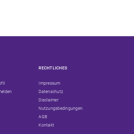
RECHTLICHES
ion
Navigation
fil
Impressum
ingen
überspringen
melden
Datenschutz
Disclaimer
Nutzungsbedingungen
AGB
Kontakt