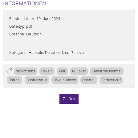
INFORMATIONEN
Einstelldatum: 10. Juni 2024
Dateityp: pdf
Sprache: Deutsch
Kategorie: Haekeln/ponchos-Und-Pullover
myPatterns
Häkeln
Pulli
Pullover
Fledermausärmel
Bobbel
Bobbelwolle
Häkelpullover
Oberteil
Farbverlauf
1012142
Zurück