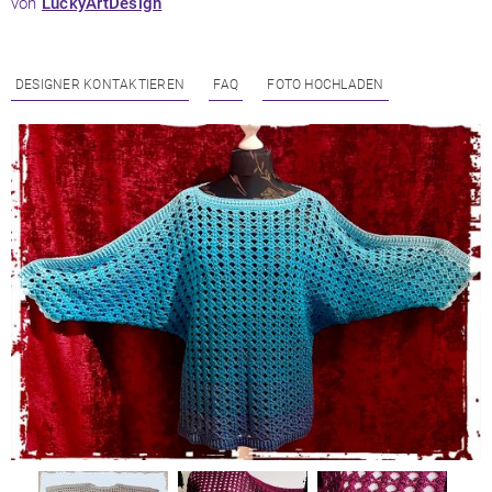
von
LuckyArtDesign
DESIGNER KONTAKTIEREN
FAQ
FOTO HOCHLADEN