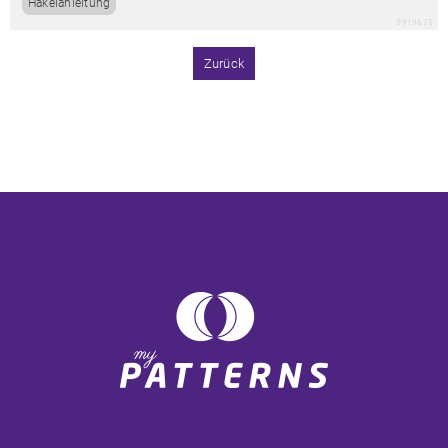
Häkelanleitung
5919675
Zurück