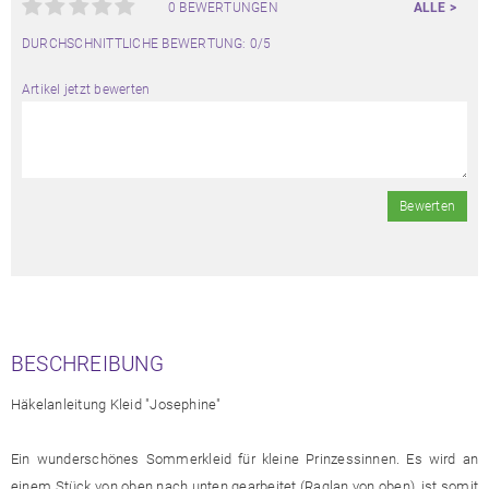
0 BEWERTUNGEN
ALLE >
DURCHSCHNITTLICHE BEWERTUNG: 0/5
Artikel jetzt bewerten
Bewerten
BESCHREIBUNG
Häkelanleitung Kleid "Josephine"
Ein wunderschönes Sommerkleid für kleine Prinzessinnen. Es wird an
einem Stück von oben nach unten gearbeitet (Raglan von oben), ist somit