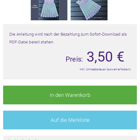
Die Anleitung wird nach der Bezahlung zum Sofort-Download als
PDF-Datei bereit stehen.
3,50
€
Preis:
inkl. Umsatzsteuer (soweit erhoben)
In den Warenkorb
Auf die Merkliste