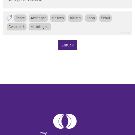
Reste
Anfänger
einfach
häkeln
Loop
Schal
Geschenk
Mitbringsel
8184540
Zurück