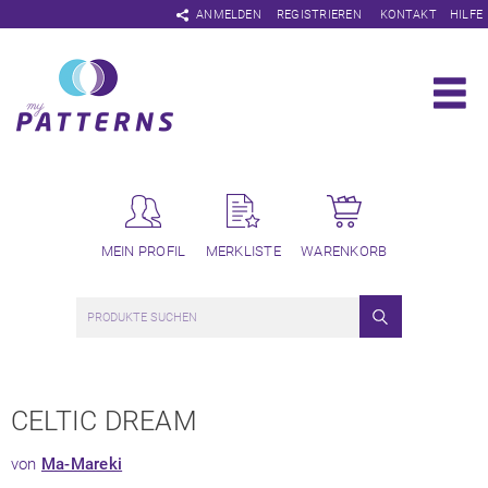
Navigation
ANMELDEN
REGISTRIEREN
KONTAKT
HILFE
überspringen
MEIN PROFIL
MERKLISTE
WARENKORB
CELTIC DREAM
von
Ma-Mareki