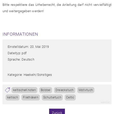
Bitte respektiere das Urheberrecht, die Anleitung darf nicht vervielfältigt
und weitergegeben werden!
INFORMATIONEN
Einstelldatum: 20. Mai 2019
Dateityp: pdf
Sprache: Deutsch
Kategorie: Haekeln/sonstiges
keltischeKnoten
Bobbel
Dreieckstuch
Motivtuch
keltisch
Filethäkeln
Schultertuch
Celtic
4695347
Zurück