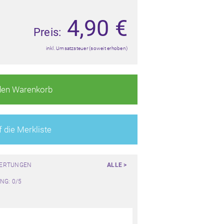
4,90
€
Preis:
inkl. Umsatzsteuer (soweit erhoben)
den Warenkorb
 die Merkliste
WERTUNGEN
ALLE >
NG: 0/5