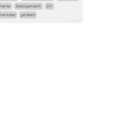
chenke
Selbstgemacht
DIY
henkidee
gehäkelt
6546281