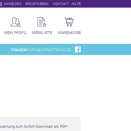
Navigation
ANMELDEN
REGISTRIEREN
KONTAKT
HILFE
überspringen
MEIN PROFIL
MERKLISTE
WARENKORB
FRAGEN?
INFO@MYPATTERNS.DE
Bezahlung zum Sofort-Download als PDF-