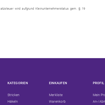
atzsteuer wird aufgrund Kleinunternehmerstatus gem. § 19
KATEGORIEN
EINKAUFEN
PROFIL
Navigation
Navigation
Navigat
Stricken
Merkliste
Mein Pro
überspringen
überspringen
überspr
Häkeln
Warenkorb
An-/Ab