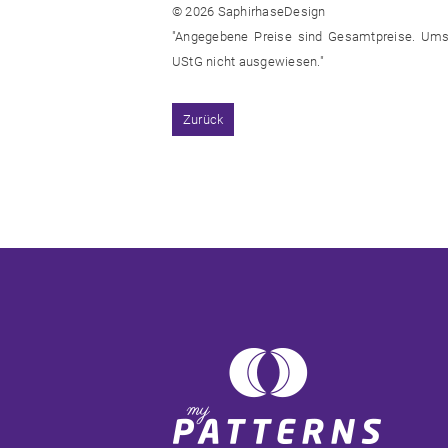
© 2026 SaphirhaseDesign
"Angegebene Preise sind Gesamtpreise. Ums
UStG nicht ausgewiesen."
Zurück