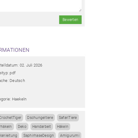
Bewerten
RMATIONEN
telldatum: 02. Juli 2026
ityp: pdf
ache: Deutsch
egorie: Haekeln
CrochetTiger
Dschungeltiere
SafariTiere
rhäkeln
Deko
Handarbeit
Häkeln
lanleitung
SaphirhaseDesign
Amigurumi