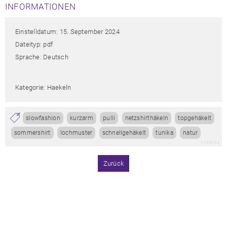
INFORMATIONEN
Einstelldatum: 15. September 2024
Dateityp: pdf
Sprache: Deutsch
Kategorie: Haekeln
slowfashion
kurzarm
pulli
netzshirthäkeln
topgehäkelt
sommershirt
lochmuster
schnellgehäkelt
tunika
natur
1143364
Zurück