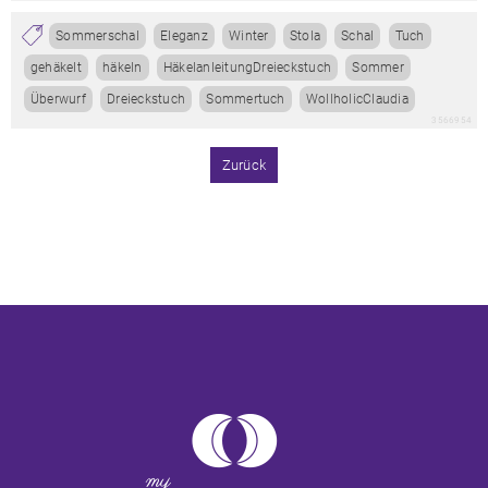
Sommerschal
Eleganz
Winter
Stola
Schal
Tuch
gehäkelt
häkeln
HäkelanleitungDreieckstuch
Sommer
Überwurf
Dreieckstuch
Sommertuch
WollholicClaudia
3566954
Zurück