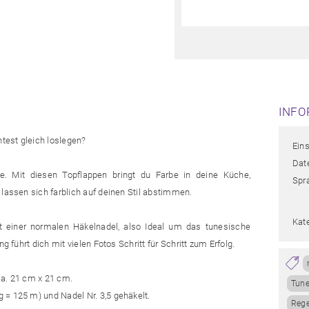
INFO
test gleich loslegen?
Ein
Date
e. Mit diesen Topflappen bringt du Farbe in deine Küche,
Spr
 lassen sich farblich auf deinen Stil abstimmen.
Kat
t einer normalen Häkelnadel, also Ideal um das tunesische
g führt dich mit vielen Fotos Schritt für Schritt zum Erfolg.
ca. 21 cm x 21 cm.
Tune
 = 125 m) und Nadel Nr. 3,5 gehäkelt.
Reg