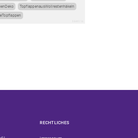
henDeko
TopflappenausWollrestenhäkeln
eTopflappen
5849116
RECHTLICHES