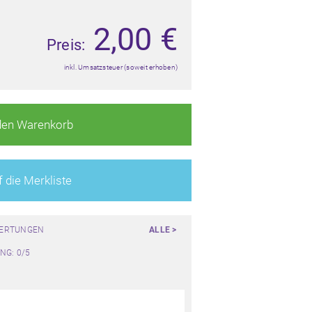
2,00
€
Preis:
inkl. Umsatzsteuer (soweit erhoben)
den Warenkorb
 die Merkliste
WERTUNGEN
ALLE >
NG: 0/5