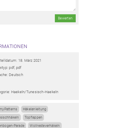
Bewerten
RMATIONEN
stelldatum: 18. März 2021
ityp: pdf, pdf
ache: Deutsch
egorie: Haekeln/tunesisch-Haekeln
myPatterns
Häkelanleitung
sischhäkeln
Topflappen
enbogen-Parade
Wollresteverhäkeln