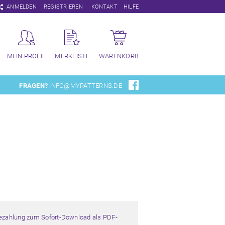
Navigation
ANMELDEN
REGISTRIEREN
KONTAKT
HILFE
überspringen
MEIN PROFIL
MERKLISTE
WARENKORB
FRAGEN?
INFO@MYPATTERNS.DE
Bezahlung zum Sofort-Download als PDF-