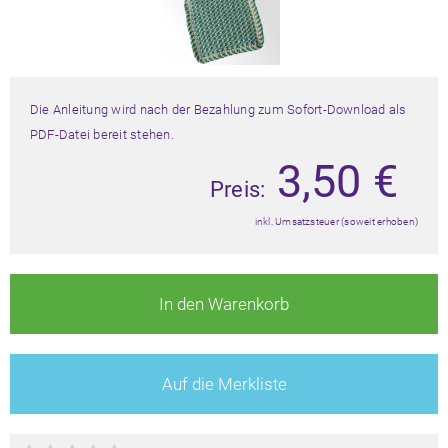
Die Anleitung wird nach der Bezahlung zum Sofort-Download als
PDF-Datei bereit stehen.
3,50
€
Preis:
inkl. Umsatzsteuer (soweit erhoben)
In den Warenkorb
Auf die Merkliste