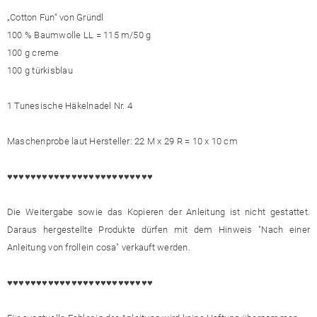
„Cotton Fun“ von Gründl
100 % Baumwolle LL = 115 m/50 g
100 g creme
100 g türkisblau
1 Tunesische Häkelnadel Nr. 4
Maschenprobe laut Hersteller: 22 M x 29 R = 10 x 10 cm
♥♥♥♥♥♥♥♥♥♥♥♥♥♥♥♥♥♥♥♥♥♥♥♥♥
Die Weitergabe sowie das Kopieren der Anleitung ist nicht gestattet.
Daraus hergestellte Produkte dürfen mit dem Hinweis "Nach einer
Anleitung von frollein cosa" verkauft werden.
♥♥♥♥♥♥♥♥♥♥♥♥♥♥♥♥♥♥♥♥♥♥♥♥♥