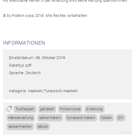
Für eventuelle Fehler in der Anleitung wird keine Haftung übernommen.
© by frollein cosa 2018. Alle Rechte vorbehalten.
INFORMATIONEN
Einstelldatum: 08. Oktober 2018
Dateityp: pdf
Sprache: Deutsch
Kategorie: Haekeln/tunesisch-Haekeln
Topflappen
gehäkelt
frollein-cosa
Anleitung
Häkelanleitung
selber-häkeln
tunesisch-häkeln
häkeln
DIY
selbermachen
eBook
4837959