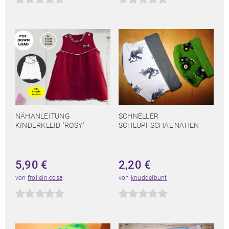
NÄHANLEITUNG
SCHNELLER
KINDERKLEID "ROSY"
SCHLUPFSCHAL NÄHEN
5,90
€
2,20
€
von
frollein-cosa
von
knuddelbunt