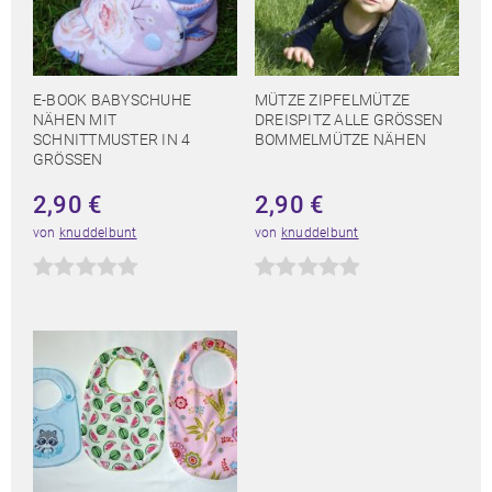
E-BOOK BABYSCHUHE
MÜTZE ZIPFELMÜTZE
NÄHEN MIT
DREISPITZ ALLE GRÖSSEN B
SCHNITTMUSTER IN 4
OMMELMÜTZE NÄHEN
GRÖSSEN
2,90
€
2,90
€
von
knuddelbunt
von
knuddelbunt