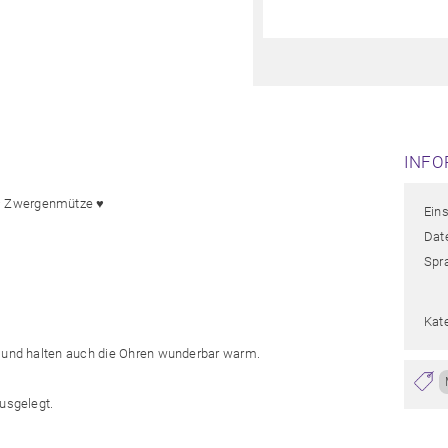
INFO
♥ Zwergenmütze ♥
Ein
Date
Spr
Kat
t und halten auch die Ohren wunderbar warm.
ausgelegt.