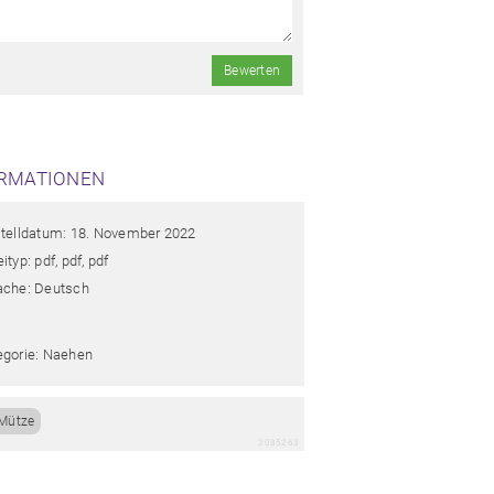
Bewerten
RMATIONEN
stelldatum: 18. November 2022
ityp: pdf, pdf, pdf
ache: Deutsch
egorie: Naehen
Mütze
2085263