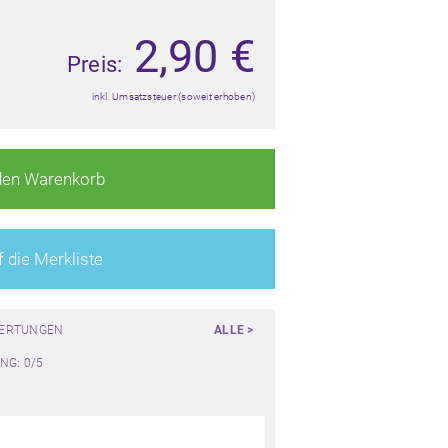
2,90
€
Preis:
inkl. Umsatzsteuer (soweit erhoben)
den Warenkorb
 die Merkliste
WERTUNGEN
ALLE >
NG: 0/5