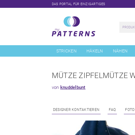
DAS PORTAL FÜR EINZIGARTIGES
Navigation
überspringen
STRICKEN
HÄKELN
NÄHEN
MÜTZE ZIPFELMÜTZE 
von
knuddelbunt
DESIGNER KONTAKTIEREN
FAQ
FOTO