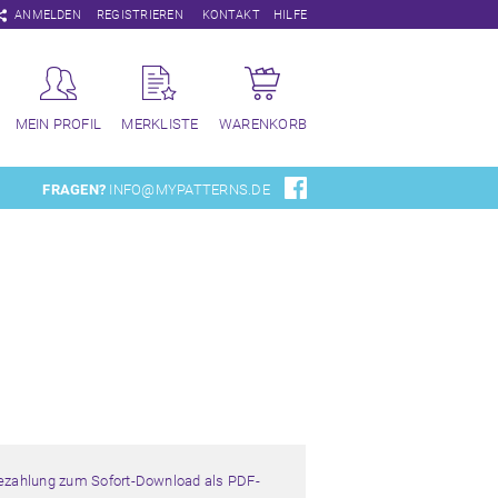
Navigation
ANMELDEN
REGISTRIEREN
KONTAKT
HILFE
überspringen
MEIN PROFIL
MERKLISTE
WARENKORB
FRAGEN?
INFO@MYPATTERNS.DE
Bezahlung zum Sofort-Download als PDF-