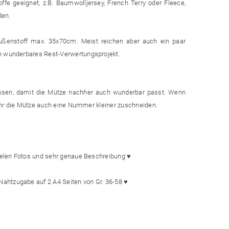
offe geeignet, z.B. Baumwolljersey, French Terry oder Fleece,
den.
 Außenstoff max. 35x70cm. Meist reichen aber auch ein paar
in wunderbares Rest-Verwertungsprojekt.
ssen, damit die Mütze nachher auch wunderbar passt. Wenn
t ihr die Mütze auch eine Nummer kleiner zuschneiden.
vielen Fotos und sehr genaue Beschreibung ♥
ahtzugabe auf 2 A4 Seiten von Gr. 36-58 ♥