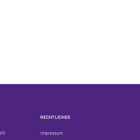
RECHTLICHES
ion
Navigation
fil
Impressum