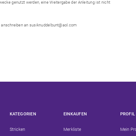
Zwecke genutzt werden, eine Weitergabe der Anleitung ist nicht
ne anschreiben an susiknuddelbunt@aol.com
KATEGORIEN
EINKAUFEN
PROFIL
Navigation
Navigation
Navigat
Stricken
Merkliste
Mein Pro