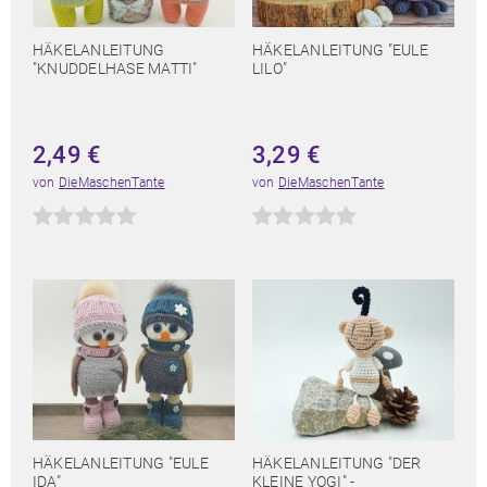
HÄKELANLEITUNG
HÄKELANLEITUNG "EULE
"KNUDDELHASE MATTI"
LILO"
2,49
€
3,29
€
von
DieMaschenTante
von
DieMaschenTante
HÄKELANLEITUNG "EULE
HÄKELANLEITUNG "DER
IDA"
KLEINE YOGI" -