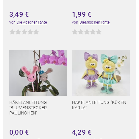
3,49
€
1,99
€
von
DieMaschenTante
von
DieMaschenTante
HÄKELANLEITUNG
HÄKELANLEITUNG "KÜKEN
"BLUMENSTECKER
KARLA"
PAULINCHEN"
0,00
€
4,29
€