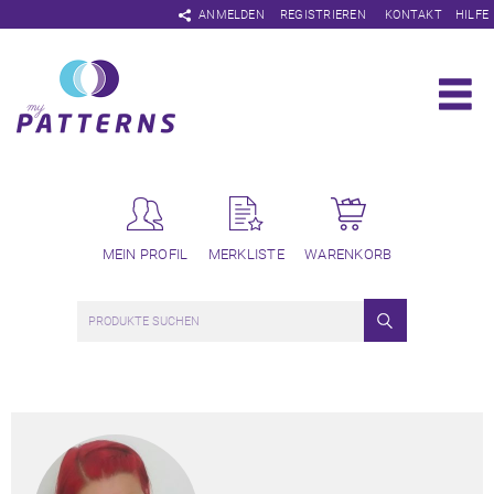
Navigation
ANMELDEN
REGISTRIEREN
KONTAKT
HILFE
überspringen
MEIN PROFIL
MERKLISTE
WARENKORB