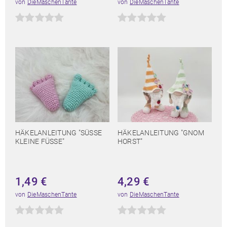
von
DieMaschenTante
von
DieMaschenTante
HÄKELANLEITUNG "SÜSSE K
HÄKELANLEITUNG "GNOM
LEINE FÜSSE"
HORST"
1,49
€
4,29
€
von
DieMaschenTante
von
DieMaschenTante