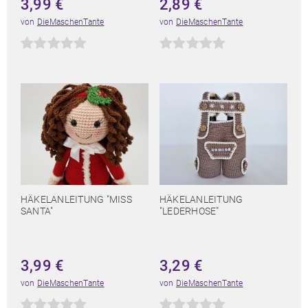
3,99
€
2,89
€
von
DieMaschenTante
von
DieMaschenTante
HÄKELANLEITUNG "MISS
HÄKELANLEITUNG
SANTA"
"LEDERHOSE"
3,99
€
3,29
€
von
DieMaschenTante
von
DieMaschenTante