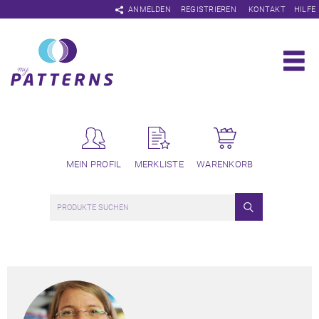
Navigation
ANMELDEN
REGISTRIEREN
KONTAKT
HILFE
überspringen
MEIN PROFIL
MERKLISTE
WARENKORB