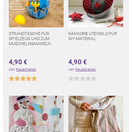
STRANDTASCHE FÜR
NÄHKORB UTENSILO FÜR
SPIELZEUG UND ZUM
DIY-MATERIAL
MUSCHELNSAMMELN
4,90
€
4,90
€
von
frauscheiner
von
frauscheiner