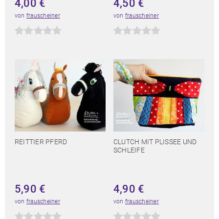
4,00
€
4,50
€
von
frauscheiner
von
frauscheiner
REITTIER PFERD
CLUTCH MIT PLISSEE UND
SCHLEIFE
5,90
€
4,90
€
von
frauscheiner
von
frauscheiner