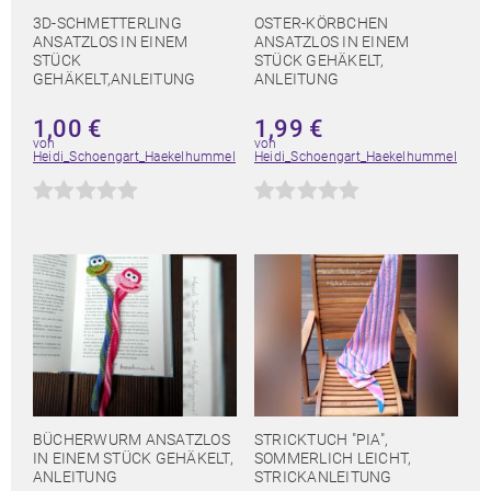
3D-SCHMETTERLING
OSTER-KÖRBCHEN
ANSATZLOS IN EINEM
ANSATZLOS IN EINEM
STÜCK
STÜCK GEHÄKELT,
GEHÄKELT,ANLEITUNG
ANLEITUNG
1,00
€
1,99
€
von
von
Heidi_Schoengart_Haekelhummel
Heidi_Schoengart_Haekelhummel
BÜCHERWURM ANSATZLOS
STRICKTUCH "PIA",
IN EINEM STÜCK GEHÄKELT,
SOMMERLICH LEICHT,
ANLEITUNG
STRICKANLEITUNG