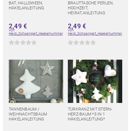
BAT, HALLOWEEN,
BRAUTTASCHE PERLEN,
HÄKELANLEITUNG
HOCHZEIT,
HEIRAT,ANLEITUNG
2,49
€
2,49
€
von
von
Heidi_Schoengart_Haekelhummel
Heidi_Schoengart_Haekelhummel
TANNENBAUM /
TÜRKRANZ MIT STERN-
WEIHNACHTSBAUM
HERZ-BAUM *3 IN 1
HÄKELANLEITUNG
HÄKELANLEITUNG*