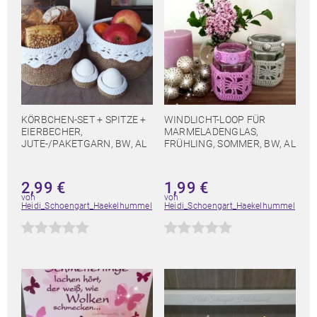
KÖRBCHEN-SET + SPITZE +
WINDLICHT-LOOP FÜR
EIERBECHER,
MARMELADENGLAS,
JUTE-/PAKETGARN, BW, AL
FRÜHLING, SOMMER, BW, AL
2,99
€
1,99
€
von
von
Heidi_Schoengart_Haekelhummel
Heidi_Schoengart_Haekelhummel