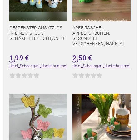
GESPENSTER ANSATZLOS
APFELTASCHE -
IN EINEM STÜCK
APFELKÖRBCHEN,
GEHÄKELT,TEELICHT,ANLEIT
GESUNDHEIT
VERSCHENKEN, HÄKELAL
1,99
€
2,50
€
von
von
Heidi_Schoengart_Haekelhummel
Heidi_Schoengart_Haekelhummel