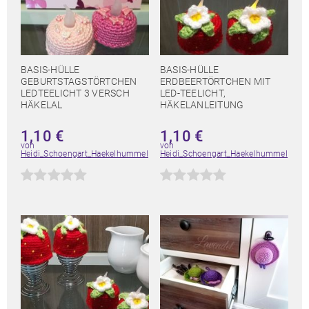
BASIS-HÜLLE
BASIS-HÜLLE
GEBURTSTAGSTÖRTCHEN
ERDBEERTÖRTCHEN MIT
LEDTEELICHT 3 VERSCH
LED-TEELICHT,
HÄKELAL
HÄKELANLEITUNG
1,10
€
1,10
€
von
von
Heidi_Schoengart_Haekelhummel
Heidi_Schoengart_Haekelhummel