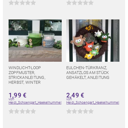
WINDLICHT-LOOP
EULCHEN-TÜRKRANZ,
ZOPFMUSTER,
ANSATZLOS AM STÜCK
STRICKANLEITUNG,
GEHÄKELT, ANLEITUNG
HERBST, WINTER
1,99
€
2,49
€
von
von
Heidi_Schoengart_Haekelhummel
Heidi_Schoengart_Haekelhummel