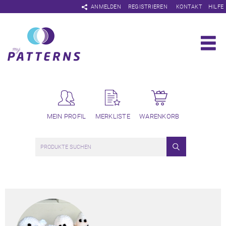
Navigation
ANMELDEN
REGISTRIEREN
KONTAKT
HILFE
überspringen
MEIN PROFIL
MERKLISTE
WARENKORB