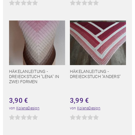
HÄKELANLEITUNG -
HÄKELANLEITUNG -
DREIECKSTUCH "LENA" IN
DREIECKSTUCH "ANDERS"
ZWEI FORMEN
3,90
€
3,99
€
von
KolenaDesign
von
KolenaDesign