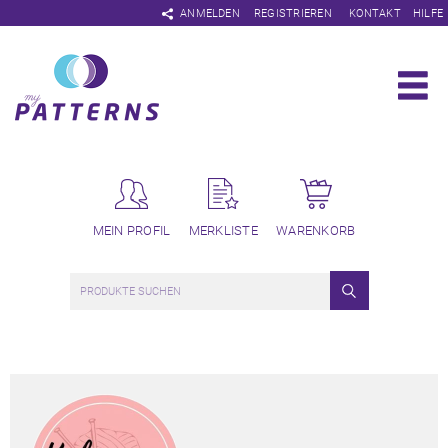
Navigation
ANMELDEN
REGISTRIEREN
KONTAKT
HILFE
überspringen
MEIN PROFIL
MERKLISTE
WARENKORB