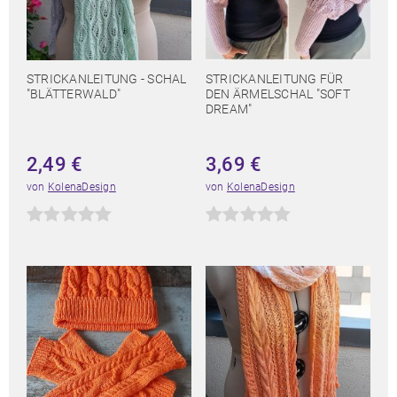
STRICKANLEITUNG - SCHAL
STRICKANLEITUNG FÜR
"BLÄTTERWALD"
DEN ÄRMELSCHAL "SOFT
DREAM"
2,49
€
3,69
€
von
KolenaDesign
von
KolenaDesign