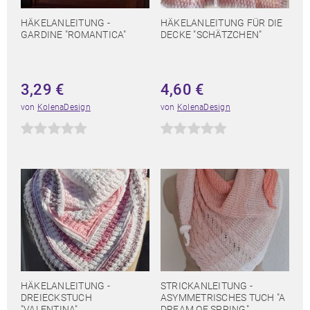
HÄKELANLEITUNG -
HÄKELANLEITUNG FÜR DIE
GARDINE "ROMANTICA"
DECKE "SCHÄTZCHEN"
3,29
€
4,60
€
von
KolenaDesign
von
KolenaDesign
HÄKELANLEITUNG -
STRICKANLEITUNG -
DREIECKSTUCH
ASYMMETRISCHES TUCH "A
"VALENTINA"
DREAM OF SPRING"