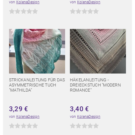
von
KolenaDesign
von
KolenaDesign
STRICKANLEITUNG FÜR DAS
HÄKELANLEITUNG -
ASYMMETRISCHE TUCH
DREIECKSTUCH "MODERN
"MATHILDA"
ROMANCE"
3,29
€
3,40
€
von
KolenaDesign
von
KolenaDesign