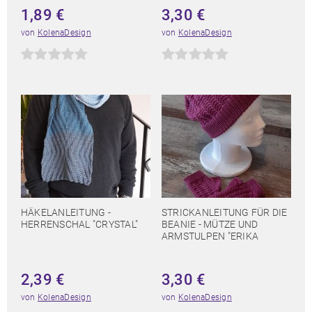
1,89
€
3,30
€
von
KolenaDesign
von
KolenaDesign
HÄKELANLEITUNG -
STRICKANLEITUNG FÜR DIE
HERRENSCHAL "CRYSTAL"
BEANIE - MÜTZE UND
ARMSTULPEN "ERIKA
2,39
€
3,30
€
von
KolenaDesign
von
KolenaDesign