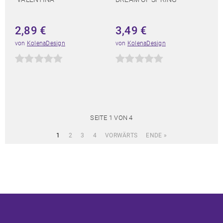
2,89
€
3,49
€
von
KolenaDesign
von
KolenaDesign
SEITE 1 VON 4
1
2
3
4
VORWÄRTS
ENDE »