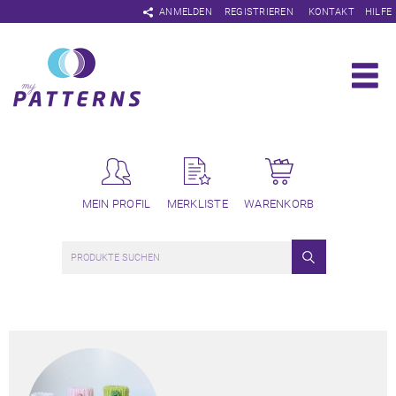
Navigation
ANMELDEN
REGISTRIEREN
KONTAKT
HILFE
überspringen
MEIN PROFIL
MERKLISTE
WARENKORB