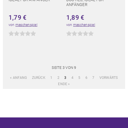
ANFÄNGER
1,79
€
1,89
€
von
maschenspiel
von
maschenspiel
SEITE 3 VON 9
« ANFANG
ZURÜCK
1
2
3
4
5
6
7
VORWÄRTS
ENDE »