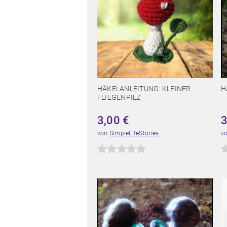
HÄKELANLEITUNG: KLEINER
H
FLIEGENPILZ
3,00
€
von
SimpleLifeStories
v