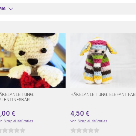
ÄKELANLEITUNG:
HÄKELANLEITUNG: ELEFANT FAB
ALENTINESBÄR
4,00
€
4,50
€
on
SimpleLifeStories
von
SimpleLifeStories