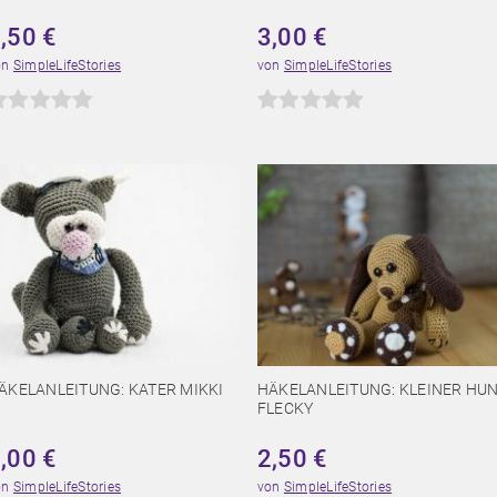
3,50
€
3,00
€
on
SimpleLifeStories
von
SimpleLifeStories
ÄKELANLEITUNG: KATER MIKKI
HÄKELANLEITUNG: KLEINER HU
FLECKY
4,00
€
2,50
€
on
SimpleLifeStories
von
SimpleLifeStories