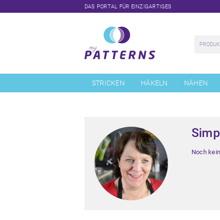
DAS PORTAL FÜR EINZIGARTIGES
Navigation
überspringen
STRICKEN
HÄKELN
NÄHEN
Simp
Noch kei