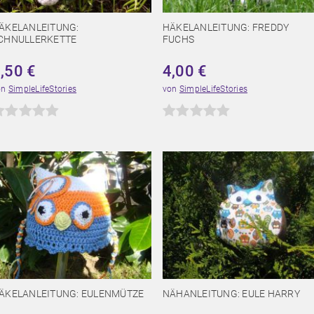
ÄKELANLEITUNG:
HÄKELANLEITUNG: FREDDY
CHNULLERKETTE
FUCHS
2,50
€
4,00
€
on
SimpleLifeStories
von
SimpleLifeStories
ÄKELANLEITUNG: EULENMÜTZE
NÄHANLEITUNG: EULE HARRY