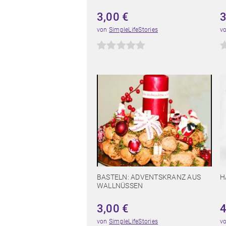
3,00
€
von
SimpleLifeStories
v
BASTELN: ADVENTSKRANZ AUS
H
WALLNÜSSEN
3,00
€
von
SimpleLifeStories
v