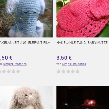
ÄKELANLEITUNG: ELEFANT FILA
HÄKELANLEITUNG: BABYMÜTZE
3,50
€
3,50
€
on
SimpleLifeStories
von
SimpleLifeStories