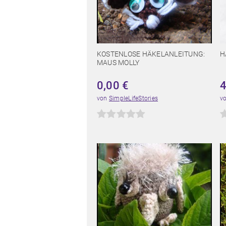
KOSTENLOSE HÄKELANLEITUNG:
H
MAUS MOLLY
0,00
€
von
SimpleLifeStories
v