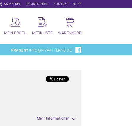
Navigation
ANMELDEN
REGISTRIEREN
KONTAKT
HILFE
überspringen
MEIN PROFIL
MERKLISTE
WARENKORB
FRAGEN?
INFO@MYPATTERNS.DE
Mehr Informationen