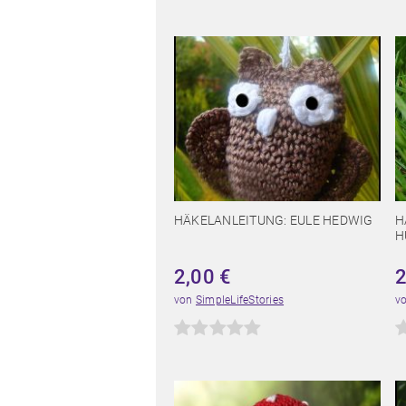
HÄKELANLEITUNG: EULE HEDWIG
H
H
2,00
€
von
SimpleLifeStories
v