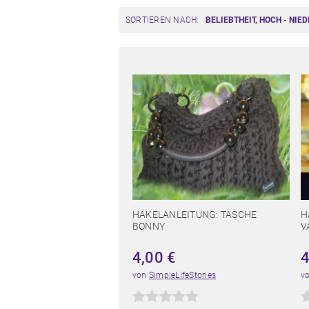
SORTIEREN NACH:
HÄKELANLEITUNG: TASCHE
H
BONNY
V
4,00
€
von
SimpleLifeStories
v