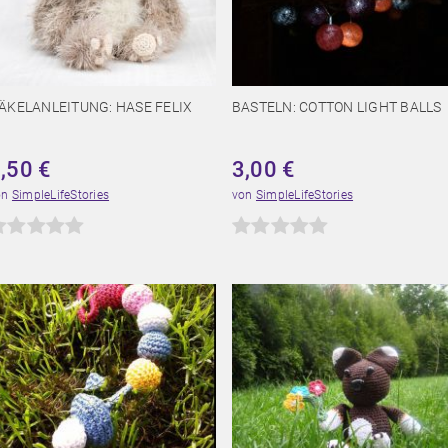
ÄKELANLEITUNG: HASE FELIX
BASTELN: COTTON LIGHT BALLS
4,50
€
3,00
€
on
SimpleLifeStories
von
SimpleLifeStories