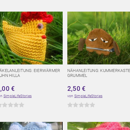
ÄKELANLEITUNG: EIERWÄRMER
NÄHANLEITUNG: KUMMERKAST
UHN HILLA
GRUMMEL
2,00
€
2,50
€
on
SimpleLifeStories
von
SimpleLifeStories