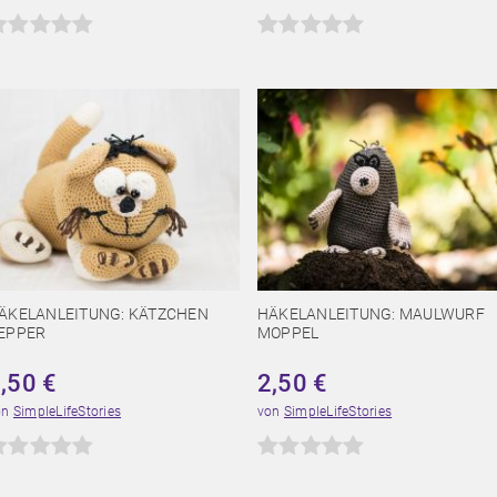
ÄKELANLEITUNG: KÄTZCHEN
HÄKELANLEITUNG: MAULWURF
EPPER
MOPPEL
4,50
€
2,50
€
on
SimpleLifeStories
von
SimpleLifeStories