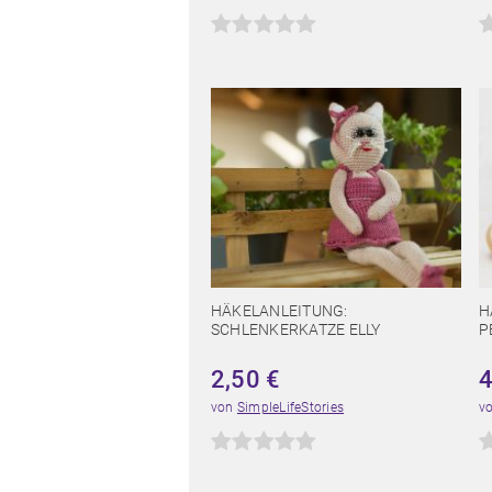
HÄKELANLEITUNG:
H
SCHLENKERKATZE ELLY
P
2,50
€
von
SimpleLifeStories
v