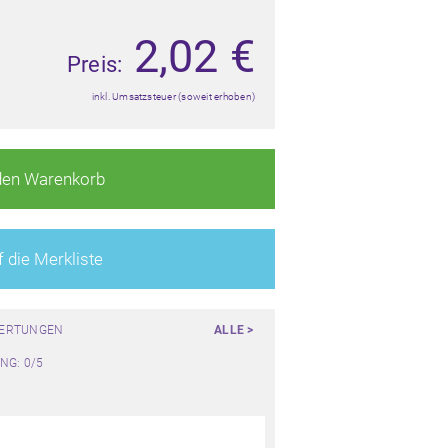
2,02
€
Preis:
inkl. Umsatzsteuer (soweit erhoben)
den Warenkorb
 die Merkliste
WERTUNGEN
ALLE >
NG: 0/5