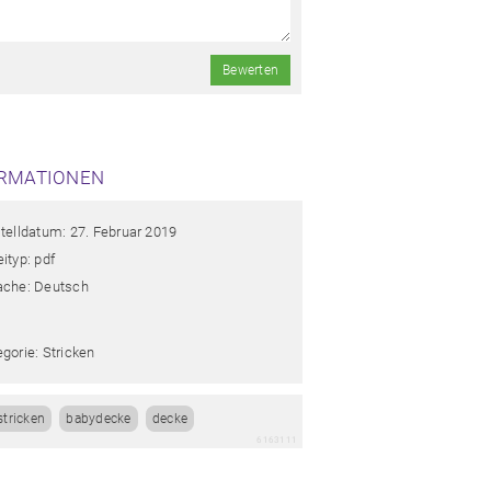
Bewerten
RMATIONEN
telldatum: 27. Februar 2019
ityp: pdf
ache: Deutsch
gorie: Stricken
stricken
babydecke
decke
6163111