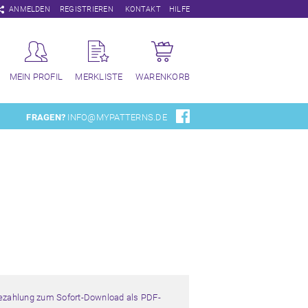
Navigation
ANMELDEN
REGISTRIEREN
KONTAKT
HILFE
überspringen
MEIN PROFIL
MERKLISTE
WARENKORB
FRAGEN?
INFO@MYPATTERNS.DE
Bezahlung zum Sofort-Download als PDF-