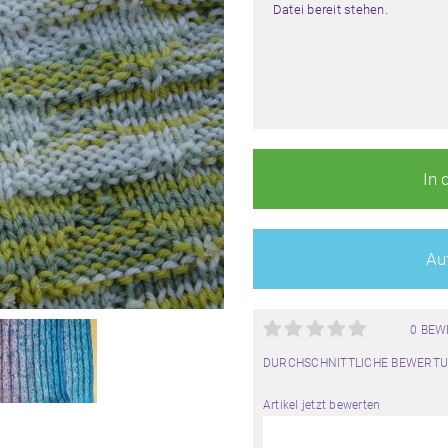
Datei bereit stehen.
In 
Auf
0 BE
DURCHSCHNITTLICHE BEWERTU
Artikel jetzt bewerten