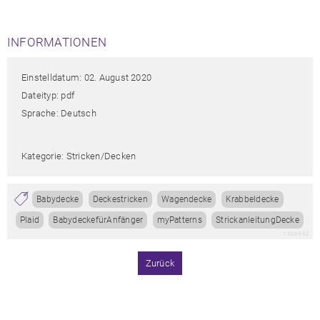
INFORMATIONEN
Einstelldatum: 02. August 2020
Dateityp: pdf
Sprache: Deutsch
Kategorie: Stricken/decken
Babydecke
Deckestricken
Wagendecke
Krabbeldecke
Plaid
BabydeckefürAnfänger
myPatterns
StrickanleitungDecke
1566992
Zurück