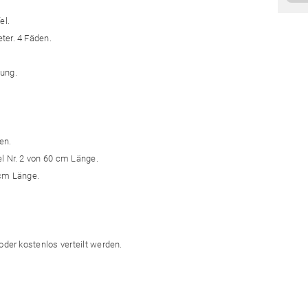
el.
ter. 4 Fäden.
tung.
en.
l Nr. 2 von 60 cm Länge.
 cm Länge.
oder kostenlos verteilt werden.