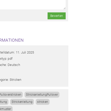
Bewerten
RMATIONEN
telldatum: 11. Juli 2025
ityp: pdf
ache: Deutsch
gorie: Stricken
Pulloverstricken
StrickanleitungPullover
itung
Strickanleitung
stricken
ckmuster