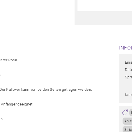
INFO
uster Rosa
Eins
Date
.
Spr
. Der Pullover kann von beiden Seiten getragen werden.
Kate
ür Anfänger geeignet.
n.
Anle
Stri