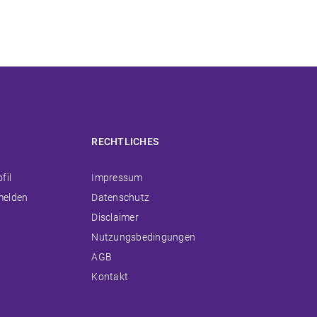
RECHTLICHES
ion
Navigation
fil
Impressum
ingen
überspringen
melden
Datenschutz
Disclaimer
Nutzungsbedingungen
AGB
Kontakt