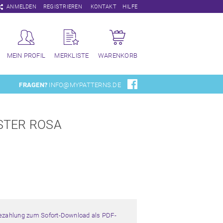
Navigation
ANMELDEN
REGISTRIEREN
KONTAKT
HILFE
überspringen
MEIN PROFIL
MERKLISTE
WARENKORB
FRAGEN?
INFO@MYPATTERNS.DE
STER ROSA
Bezahlung zum Sofort-Download als PDF-