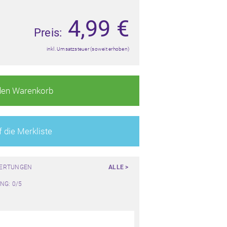
4,99
€
Preis:
inkl. Umsatzsteuer (soweit erhoben)
den Warenkorb
 die Merkliste
WERTUNGEN
ALLE >
NG: 0/5