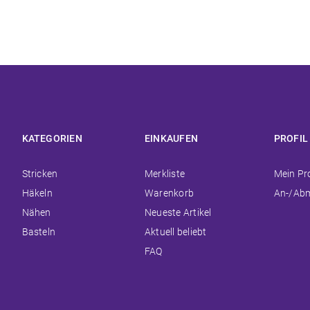
KATEGORIEN
EINKAUFEN
PROFIL
Navigation
Navigation
Navigat
Stricken
Merkliste
Mein Pro
überspringen
überspringen
überspr
Häkeln
Warenkorb
An-/Ab
Nähen
Neueste Artikel
Basteln
Aktuell beliebt
FAQ