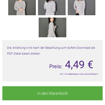
Die Anleitung wird nach der Bezahlung zum Sofort-Download als
PDF-Datei bereit stehen.
4,49
€
Preis:
inkl. Umsatzsteuer (soweit erhoben)
In den Warenkorb