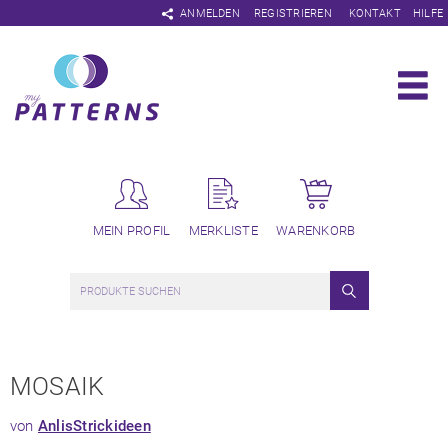
Navigation
ANMELDEN
REGISTRIEREN
KONTAKT
HILFE
überspringen
MEIN PROFIL
MERKLISTE
WARENKORB
MOSAIK
von
AnlisStrickideen