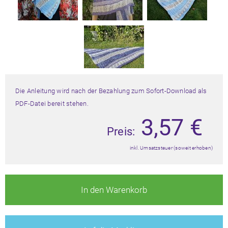
Die Anleitung wird nach der Bezahlung zum Sofort-Download als
PDF-Datei bereit stehen.
3,57
€
Preis:
inkl. Umsatzsteuer (soweit erhoben)
In den Warenkorb