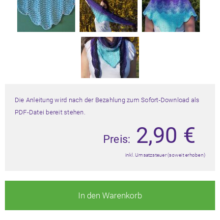
Die Anleitung wird nach der Bezahlung zum Sofort-Download als
PDF-Datei bereit stehen.
2,90
€
Preis:
inkl. Umsatzsteuer (soweit erhoben)
In den Warenkorb