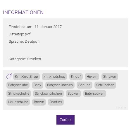
INFORMATIONEN
Einstelldatum: 11. Januar 2017
Dateityp: pdf
Sprache: Deutsch
Kategorie: Stricken
KnitKnotShop
knitknotshop
Knopf
Häkeln
Stricken
Babyschuhe
Baby
Babyschühchen
Schuhe
Schühchen
Strickschuhe
Strickschühchen
Socken
Babysocken
Hausschuhe
Brown
Booties
7243716
Zurück