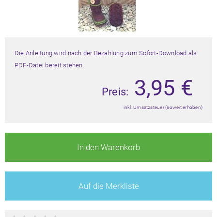
Die Anleitung wird nach der Bezahlung zum Sofort-Download als
PDF-Datei bereit stehen.
3,95
€
Preis:
inkl. Umsatzsteuer (soweit erhoben)
In den Warenkorb
Auf die Merkliste